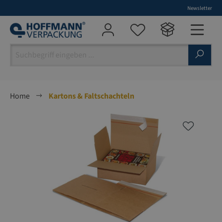
Newsletter
alt springen
Home
Kartons & Faltschachteln
Bildergalerie überspringen