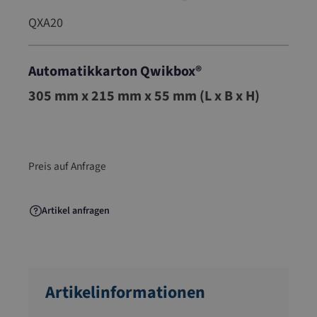
QXA20
Automatikkarton Qwikbox®
QXA20
305 mm x 215 mm x 55 mm (L x B x H)
Preis auf Anfrage
Artikel anfragen
Artikelinformationen