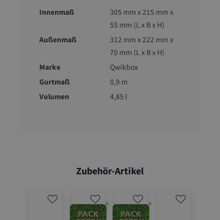
Innenmaß
305 mm x 215 mm x
55 mm (L x B x H)
Außenmaß
312 mm x 222 mm x
70 mm (L x B x H)
Marke
Qwikbox
Gurtmaß
0,9 m
Volumen
4,85 l
Zubehör-Artikel