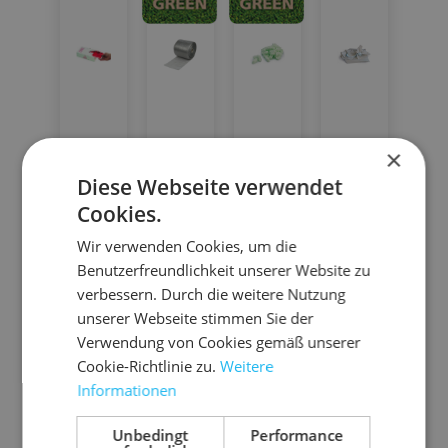
×
Diese Webseite verwendet
03.D
05.L
06.F
06.S
Cookies.
L210
PGR
P250
3755
Wir verwenden Cookies, um die
3SP
50
flo
0
Benutzerfreundlichkeit unserer Website zu
-
Do
Ök
Pa
verbessern. Durch die weitere Nutzung
pa
ku
o-
cks
unserer Webseite stimmen Sie der
k
0,
me
Lu
eid
Verwendung von Cookies gemäß unserer
Gr
25
nte
ftp
en
SP
na
zu
Cookie-Richtlinie zu.
Weitere
cb
ee
nt
E
ols
ch
pa
m
Informationen
m
n
N
ha
Ei
asc
ter
pie
D
lti
0,2
n
fü
he
foli
r
Unbedingt
Performance
ER
ge
wi
r