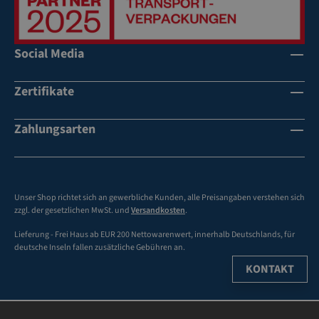
ng
ße
A
kr
u
aft
Social Media
ße
vo
n
ll
Zertifikate
de
kl
ck
eb
e -
en
Zahlungsarten
di
de
re
R
kt
üc
be
ks
Unser Shop richtet sich an gewerbliche Kunden, alle Preisangaben verstehen sich
sc
eit
zzgl. der gesetzlichen MwSt. und
Versandkosten
.
hr
e
Lieferung - Frei Haus ab EUR 200 Nettowarenwert, innerhalb Deutschlands, für
ift
mi
deutsche Inseln fallen zusätzliche Gebühren an.
ba
t
KONTAKT
r
in
di
vi