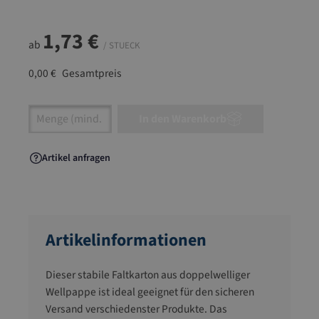
1,73 €
ab
/ STUECK
0,00 €
Gesamtpreis
Artikel Anzahl: Gib den gewünschten Wert ein
In den Warenkorb
Artikel anfragen
Artikelinformationen
Dieser stabile Faltkarton aus doppelwelliger
Wellpappe ist ideal geeignet für den sicheren
Versand verschiedenster Produkte. Das