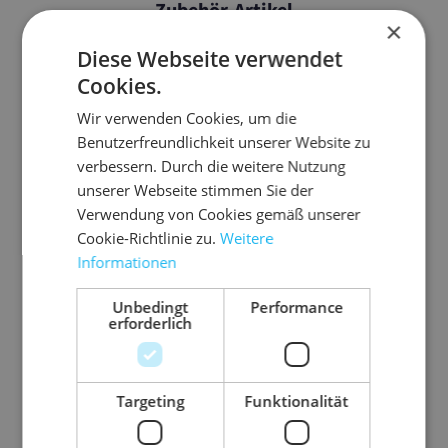
Zubehör-Artikel
×
Diese Webseite verwendet
Cookies.
Wir verwenden Cookies, um die
Benutzerfreundlichkeit unserer Website zu
verbessern. Durch die weitere Nutzung
unserer Webseite stimmen Sie der
Verwendung von Cookies gemäß unserer
Cookie-Richtlinie zu.
Weitere
Informationen
Unbedingt
Performance
8.P
03.P
03.P
03.P
05.L
08.
erforderlich
KU
DL21
VC50
VC50
KR42
OK
9
03
02
03
38
19
Kr
Pa
PV
PV
Lu
K
Targeting
Funktionalität
ft
pie
C-
C-
ftk
af
r-
Kle
Kle
iss
-