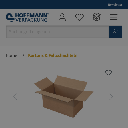
Newsletter
alt springen
Home
Kartons & Faltschachteln
Bildergalerie überspringen