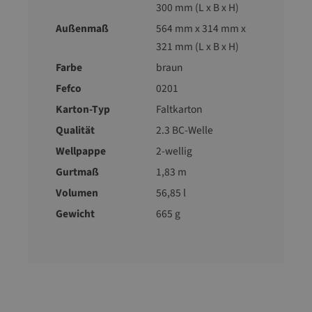
300 mm (L x B x H)
Außenmaß
564 mm x 314 mm x
321 mm (L x B x H)
Farbe
braun
Fefco
0201
Karton-Typ
Faltkarton
Qualität
2.3 BC-Welle
Wellpappe
2-wellig
Gurtmaß
1,83 m
Volumen
56,85 l
Gewicht
665 g