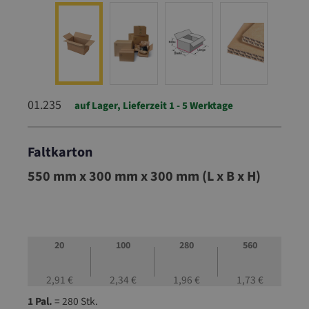
01.235
auf Lager, Lieferzeit 1 - 5 Werktage
Faltkarton
01.235
550 mm x 300 mm x 300 mm (L x B x H)
20
100
280
560
2,91 €
2,34 €
1,96 €
1,73 €
1 Pal.
= 280 Stk.