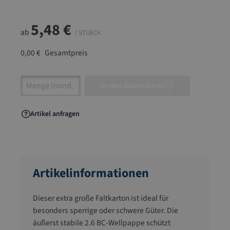
5,48 €
ab
/ STUECK
0,00 €
Gesamtpreis
Artikel Anzahl: Gib den gewünschten Wert ein
In den Warenkorb
Artikel anfragen
Artikelinformationen
Dieser extra große Faltkarton ist ideal für
besonders sperrige oder schwere Güter. Die
äußerst stabile 2.6 BC-Wellpappe schützt