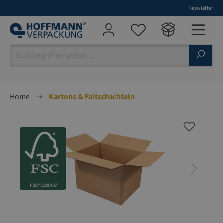
Newsletter
alt springen
Home
Kartons & Faltschachteln
Bildergalerie überspringen