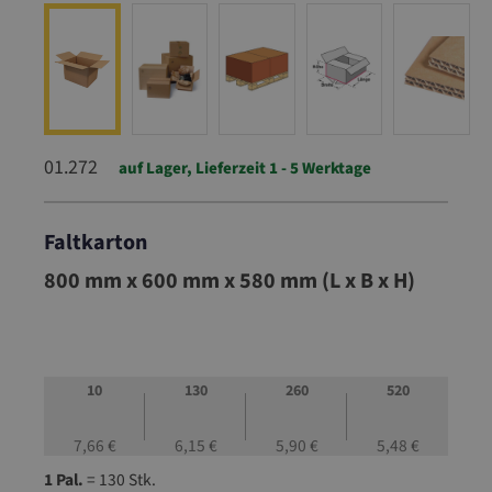
01.272
auf Lager, Lieferzeit 1 - 5 Werktage
Faltkarton
01.272
800 mm x 600 mm x 580 mm (L x B x H)
10
130
260
520
7,66 €
6,15 €
5,90 €
5,48 €
1 Pal.
= 130 Stk.