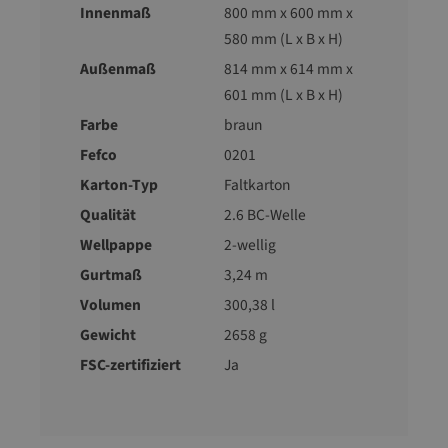
Innenmaß
800 mm x 600 mm x
580 mm (L x B x H)
Außenmaß
814 mm x 614 mm x
601 mm (L x B x H)
Farbe
braun
Fefco
0201
Karton-Typ
Faltkarton
Qualität
2.6 BC-Welle
Wellpappe
2-wellig
Gurtmaß
3,24 m
Volumen
300,38 l
Gewicht
2658 g
FSC-zertifiziert
Ja