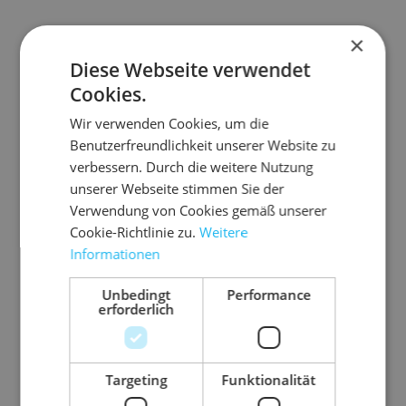
×
Zubehör-Artikel
Diese Webseite verwendet
Cookies.
Wir verwenden Cookies, um die
Benutzerfreundlichkeit unserer Website zu
verbessern. Durch die weitere Nutzung
unserer Webseite stimmen Sie der
Verwendung von Cookies gemäß unserer
Cookie-Richtlinie zu.
Weitere
Informationen
Unbedingt
Performance
erforderlich
8.G
03.D
03.P
03.TE
06.F
08.
WE
L210
VC50
SA41
P250
EW
Targeting
Funktionalität
6
3
01
20/0
flo
16