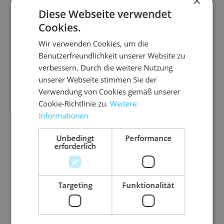
×
Zubehör-Artikel
Diese Webseite verwendet
Cookies.
Wir verwenden Cookies, um die
Benutzerfreundlichkeit unserer Website zu
verbessern. Durch die weitere Nutzung
unserer Webseite stimmen Sie der
Verwendung von Cookies gemäß unserer
Cookie-Richtlinie zu.
Weitere
Informationen
Unbedingt
Performance
erforderlich
03.P
03.S
05.L
06.F
P500
COT
P305
P250
1/82
CH02
0P
flo
Targeting
Funktionalität
-
2
SC
Lu
pa
OT
ftp
PP-
k
0,
CH
ols
Kle