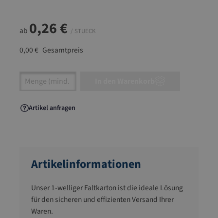
0,26 €
ab
/ STUECK
0,00 €
Gesamtpreis
Artikel Anzahl: Gib den gewünschten Wert ein
In den Warenkorb
Artikel anfragen
Artikelinformationen
Unser 1-welliger Faltkarton ist die ideale Lösung
für den sicheren und effizienten Versand Ihrer
Waren.