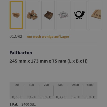
01.OR2
nur noch wenige auf Lager
Faltkarton
01.OR2
245 mm x 173 mm x 75 mm (L x B x H)
20
100
250
500
2400
4800
0,77 €
0,42 €
0,36 €
0,33 €
0,28 €
0,26 €
1 Pal.
= 2400 Stk.