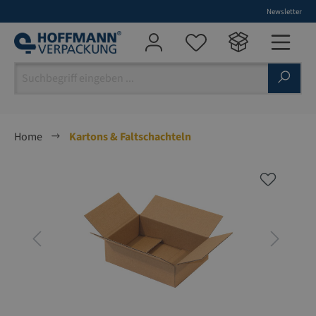
Newsletter
alt springen
Home
Kartons & Faltschachteln
Bildergalerie überspringen