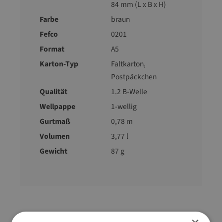
84 mm (L x B x H)
Farbe
braun
Fefco
0201
Format
A5
Karton-Typ
Faltkarton
,
Postpäckchen
Qualität
1.2 B-Welle
Wellpappe
1-wellig
Gurtmaß
0,78 m
Volumen
3,77 l
Gewicht
87 g