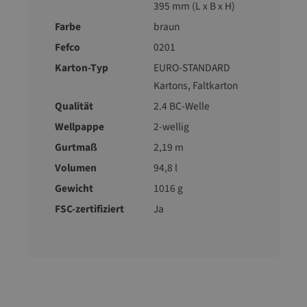
395 mm (L x B x H)
Farbe
braun
Fefco
0201
Karton-Typ
EURO-STANDARD
Kartons
, Faltkarton
Qualität
2.4 BC-Welle
Wellpappe
2-wellig
Gurtmaß
2,19 m
Volumen
94,8 l
Gewicht
1016 g
FSC-zertifiziert
Ja