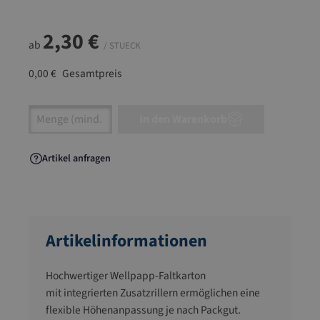
2,30 €
ab
/ STUECK
0,00 €
Gesamtpreis
Artikel Anzahl: Gib den gewünschten Wert ein
In den Warenkorb
Artikel anfragen
Artikelinformationen
Hochwertiger Wellpapp-Faltkarton
mit integrierten Zusatzrillern ermöglichen eine
flexible Höhenanpassung je nach Packgut.