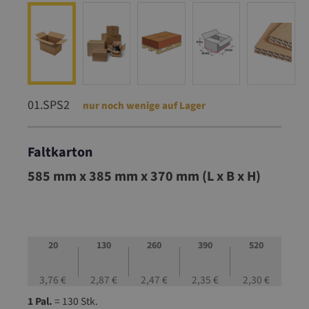
01.SPS2
nur noch wenige auf Lager
Faltkarton
01.SPS2
585 mm x 385 mm x 370 mm (L x B x H)
20
130
260
390
520
3,76 €
2,87 €
2,47 €
2,35 €
2,30 €
1 Pal.
= 130 Stk.