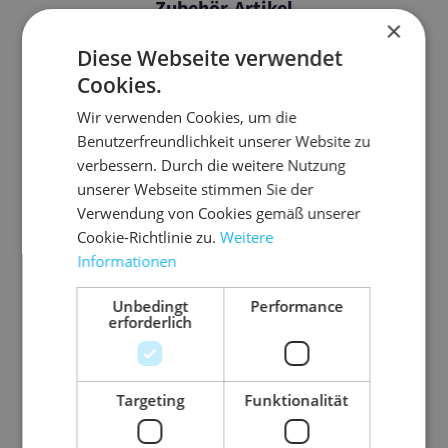
Zubehör-Artikel
×
Diese Webseite verwendet
Cookies.
Wir verwenden Cookies, um die
Benutzerfreundlichkeit unserer Website zu
verbessern. Durch die weitere Nutzung
unserer Webseite stimmen Sie der
Verwendung von Cookies gemäß unserer
Cookie-Richtlinie zu.
Weitere
Informationen
Unbedingt
Performance
8.G
03.D
03.P
03.P
06.F
08.
erforderlich
WE
L210
VC50
VC50
P400
EW
5
3
01
02
flo
25
-
Kr
Do
PV
PV
K
Targeting
Funktionalität
pa
ft
ku
C-
C-
af
k
0,
me
Kle
Kle
-