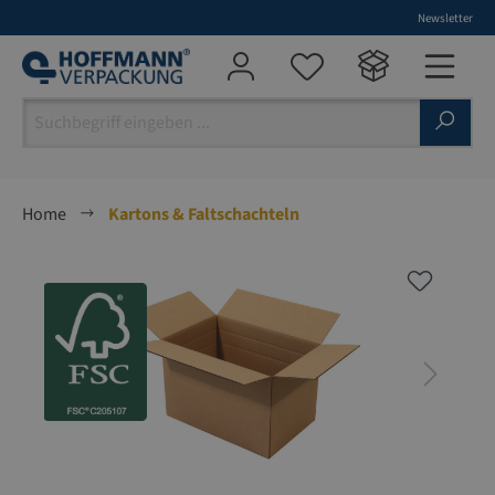
Newsletter
alt springen
Home
Kartons & Faltschachteln
Bildergalerie überspringen