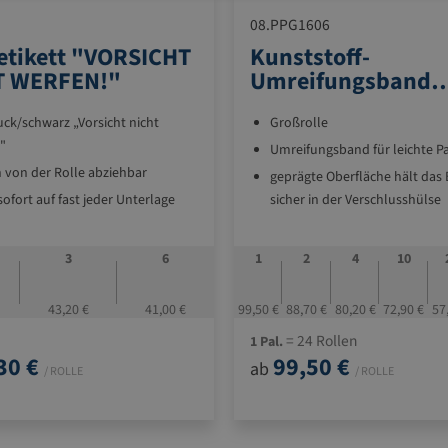
08.PPG1606
tikett "VORSICHT
Kunststoff-
T WERFEN!"
Umreifungsband
Großrolle
uck/schwarz „Vorsicht nicht
Großrolle
"
Umreifungsband für leichte P
n von der Rolle abziehbar
geprägte Oberfläche hält das
sofort auf fast jeder Unterlage
sicher in der Verschlusshülse
ende Farbe
keine Verletzungsgefahr wie b
Stahlbändern
tiketten pro Rolle
3
6
1
2
4
10
leichte, problemlose Verarbei
preiswerten Spann- und
43,20 €
41,00 €
99,50 €
88,70 €
80,20 €
72,90 €
57
Verschlussgeräten
= 24 Rollen
1 Pal.
für die rationelle und saubere
30 €
99,50 €
ab
/ ROLLE
Verarbeitung von PP-Großrol
/ ROLLE
empfehlen wir den robusten, 
und fahrbaren Abrollwagen m
Bandlaufführung und Bremse