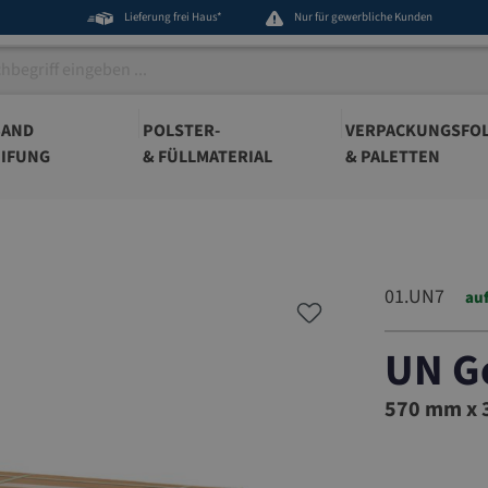
Lieferung frei Haus*
Nur für gewerbliche Kunden
BAND
POLSTER-
VERPACKUNGSFOL
IFUNG
& FÜLLMATERIAL
& PALETTEN
01.UN7
auf
UN G
01.UN7
570 mm x 3