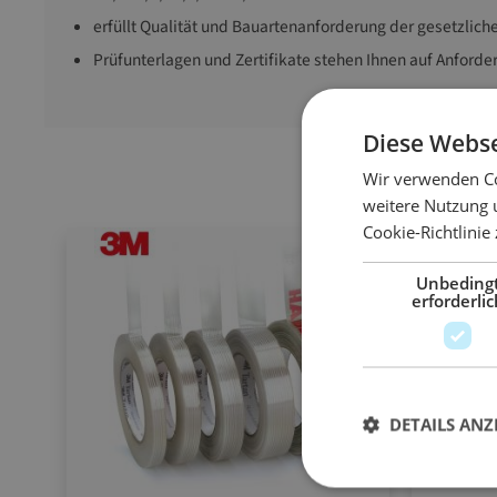
erfüllt Qualität und Bauartenanforderung der gesetzli
Prüfunterlagen und Zertifikate stehen Ihnen auf Anforde
Diese Webse
Wir verwenden Co
weitere Nutzung 
Cookie-Richtlinie
Unbeding
erforderlic
DETAILS ANZ