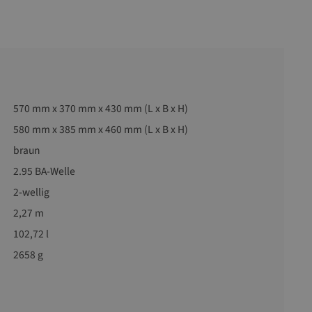
570 mm x 370 mm x 430 mm (L x B x H)
580 mm x 385 mm x 460 mm (L x B x H)
braun
2.95 BA-Welle
2-wellig
2,27 m
102,72 l
2658 g