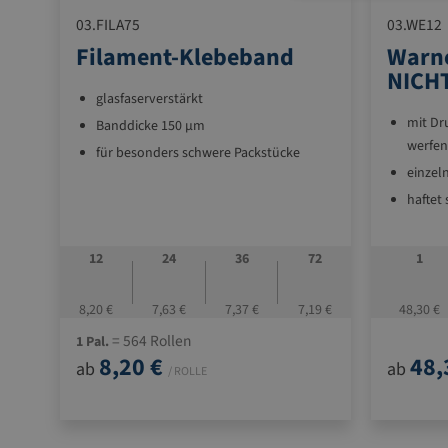
03.FILA75
03.WE12
Filament-Klebeband
Warne
NICH
glasfaserverstärkt
mit Dr
Banddicke 150 µm
werfen
für besonders schwere Packstücke
einzel
haftet 
leucht
1000 E
12
24
36
72
1
8,20 €
7,63 €
7,37 €
7,19 €
48,30 €
= 564 Rollen
1 Pal.
8,20 €
48,
ab
ab
/ ROLLE