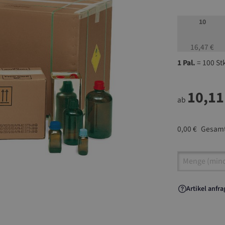
10
16,47 €
1 Pal.
= 100 St
10,11
ab
0,00 €
Gesamt
Artikel A
Artikel anfr