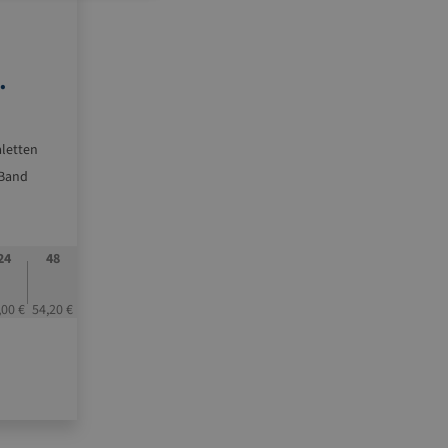
aletten
 Band
ei
24
48
tung mit
,00 €
54,20 €
len
verzinkten
it
 sowie