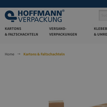
springen
Zur Hauptnavigation springen
KARTONS
VERSAND-
KLEBE
& FALTSCHACHTELN
VERPACKUNGEN
& UMRE
Home
Kartons & Faltschachteln
Bildergalerie überspringen