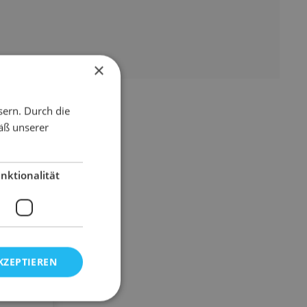
×
sern. Durch die
äß unserer
nktionalität
KZEPTIEREN