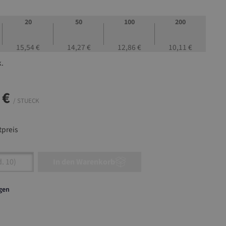
20
50
100
200
15,54 €
14,27 €
12,86 €
10,11 €
k.
 €
/ STUECK
preis
nzahl: Gib den gewünschten Wert ein oder ben
In den Warenkorb
agen