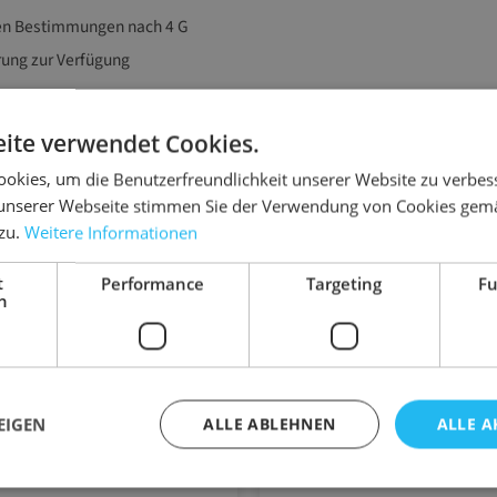
chen Bestimmungen nach 4 G
rung zur Verfügung
ite verwendet Cookies.
Zubehör-Artikel
okies, um die Benutzerfreundlichkeit unserer Website zu verbes
unserer Webseite stimmen Sie der Verwendung von Cookies gem
 zu.
Weitere Informationen
t
Performance
Targeting
Fu
h
EIGEN
ALLE ABLEHNEN
ALLE A