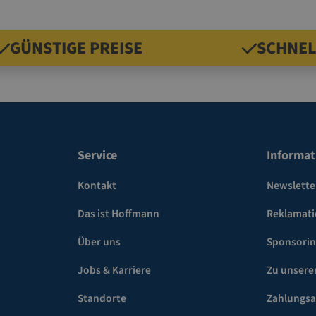
Magazin für Hülsen und
Verschlussapparat (10.VA700).
GÜNSTIGE PREISE
SCHNEL
weitere Farben und Bedrucku
Anfrage
Service
Informat
Kontakt
Newslette
Das ist Hoffmann
Reklamat
Über uns
Sponsori
Jobs & Karriere
Zu unsere
Standorte
Zahlungsa