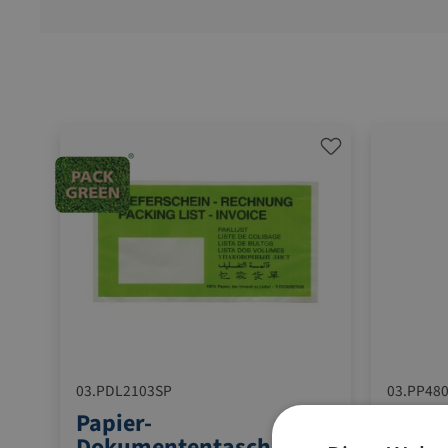
03.PDL2103SP
03.PP480
Papier-
PP - 
Dokumententasche Box
Stand