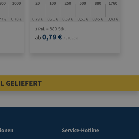
500
3000
20
100
250
500
880
1760
77 €
0,70 €
0,79 €
0,71 €
0,59 €
0,51 €
0,45 €
0,43 €
= 880 Stk.
1 Pal.
0,79 €
ab
/ STUECK
L GELIEFERT
ionen
Service-Hotline