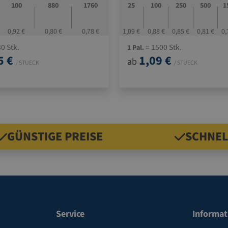
100
880
1760
25
100
250
500
1
0,92 €
0,80 €
0,78 €
1,09 €
0,88 €
0,85 €
0,81 €
0,
0 Stk.
= 1500 Stk.
1 Pal.
5 €
1,09 €
ab
/ STUECK
/ STUECK
GÜNSTIGE PREISE
SCHNEL
Service
Informat