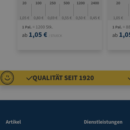
20
100
250
500
1200
2400
20
1,05 €
0,80 €
0,69 €
0,55 €
0,50 €
0,45 €
1,05 €
= 1200 Stk.
= 88
1 Pal.
1 Pal.
1,05 €
1,0
ab
ab
/ STUECK
QUALITÄT SEIT 1920
Artikel
Dienstleistungen