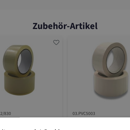
Zubehör-Artikel
2/830
03.PVC5003
Klebeband
PVC-Klebeband - E
ard, transparent
Strong