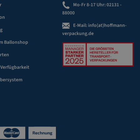
r
Mo-Fr 8-17 Uhr:
02131 -
88000
ion
E-Mail:
info(at)hoffmann-
ng
verpackung.de
m Ballonshop
rten
 Verfügbarkeit
ebersystem