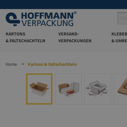
springen
Zur Hauptnavigation springen
KARTONS
VERSAND-
KLEBE
& FALTSCHACHTELN
VERPACKUNGEN
& UMRE
Home
Kartons & Faltschachteln
Bildergalerie überspringen