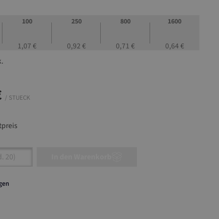
100
250
800
1600
1,07 €
0,92 €
0,71 €
0,64 €
k.
€
/ STUECK
preis
nzahl: Gib den gewünschten Wert ein oder ben
In den Warenkorb
agen