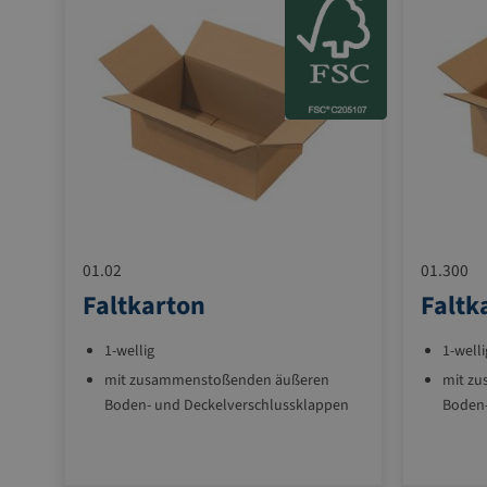
01.02
01.300
Faltkarton
Faltk
1-wellig
1-welli
mit zusammenstoßenden äußeren
mit z
Boden- und Deckelverschlussklappen
Boden-