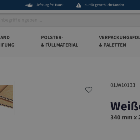
Lieferung frei Haus*
Nur für gewerbliche Kunden
BAND
POLSTER-
VERPACKUNGSFOL
IFUNG
& FÜLLMATERIAL
& PALETTEN
01.W10133
Weiße
01.W101
340 mm x 2