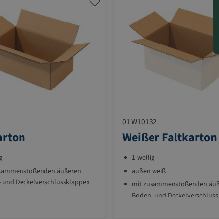
01.W10132
arton
Weißer Faltkarton
g
1-wellig
usammenstoßenden äußeren
außen weiß
 und Deckelverschlussklappen
mit zusammenstoßenden äu
Boden- und Deckelverschlus