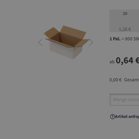
20
1,26 €
1 Pal.
= 800 St
0,64 
ab
0,00 €
Gesamt
Artikel A
Artikel anfr