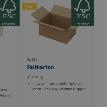
Tipp
01.610
Faltkarton
1-wellig
mit zusammenstoßenden äußeren
Boden- und Deckelverschlussklappen
ßeren
sklappen