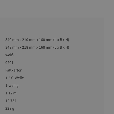
340 mm x 210 mm x 160 mm (L x B x H)
348 mm x 218 mm x 168 mm (L x B x H)
weiß
0201
Faltkarton
1.3 C-Welle
1-wellig
1,12 m
12,75 l
228 g