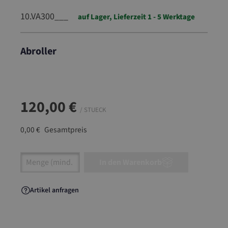
10.VA300___
auf Lager, Lieferzeit 1 - 5 Werktage
Abroller
10.VA300___
120,00 €
/ STUECK
0,00 €
Gesamtpreis
Artikel Anzahl: Gib den gewünschten Wert ein
In den Warenkorb
Artikel anfragen