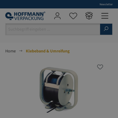
Newsletter
alt springen
Home
Klebeband & Umreifung
Bildergalerie überspringen