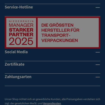
-
Service-Hotline
Ba
n
d
br
eit
e
fü
r
Social Media
R
u
n
Zertifikate
d
u
Zahlungsarten
m
rei
fu
ng
Unser Shop richtet sich an gewerbliche Kunden, alle Preisangaben verstehen sich
kl
zzgl. der gesetzlichen MwSt. und
Versandkosten
.