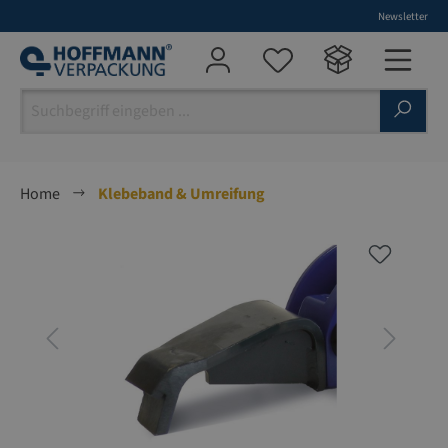
Newsletter
alt springen
Home
Klebeband & Umreifung
Bildergalerie überspringen