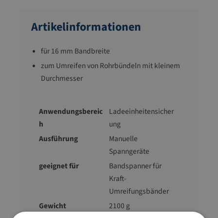
Artikelinformationen
für 16 mm Bandbreite
zum Umreifen von Rohrbündeln mit kleinem
Durchmesser
Anwendungsbereic
Ladeeinheitensicher
h
ung
Ausführung
Manuelle
Spanngeräte
geeignet für
Bandspanner für
Kraft-
Umreifungsbänder
Gewicht
2100 g