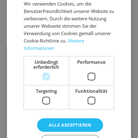
Anwendungsbereic
Rollwagen
Wir verwenden Cookies, um die
h
ausrüsten,
Benutzerfreundlichkeit unserer Website zu
verbessern. Durch die weitere Nutzung
Ladungssicherung
unserer Webseite stimmen Sie der
LKW, Mehrweg
Verwendung von Cookies gemäß unserer
Ausführung
Rolle
Cookie-Richtlinie zu.
Weitere
Farbe
schwarz
Informationen
Stärke
4 mm
Unbedingt
Performance
Gewicht
3600 g
erforderlich
Targeting
Funktionalität
Ähnliche Artikel
ALLE AKZEPTIEREN