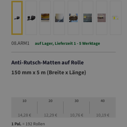
08.ARM1
auf Lager, Lieferzeit 1 - 5 Werktage
Anti-Rutsch-Matten auf Rolle
08.ARM1
150 mm x 5 m (Breite x Länge)
10
20
30
40
14,28 €
12,29 €
10,76 €
10,19 €
1 Pal.
= 192 Rollen