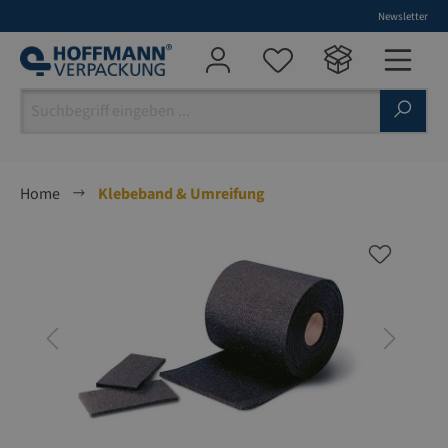
Newsletter
alt springen
Home
Klebeband & Umreifung
Bildergalerie überspringen