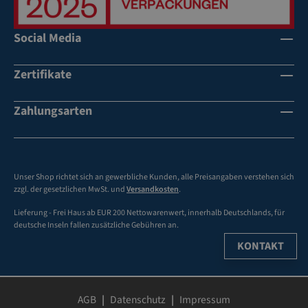
ch
vo
-
n
Social Media
u
Sa
n
ch
d
sc
Zertifikate
Pe
hä
rs
de
Zahlungsarten
o
n
ne
ns
ch
Unser Shop richtet sich an gewerbliche Kunden, alle Preisangaben verstehen sich
äd
zzgl. der gesetzlichen MwSt. und
Versandkosten
.
en
Lieferung - Frei Haus ab EUR 200 Nettowarenwert, innerhalb Deutschlands, für
deutsche Inseln fallen zusätzliche Gebühren an.
KONTAKT
AGB
Datenschutz
Impressum