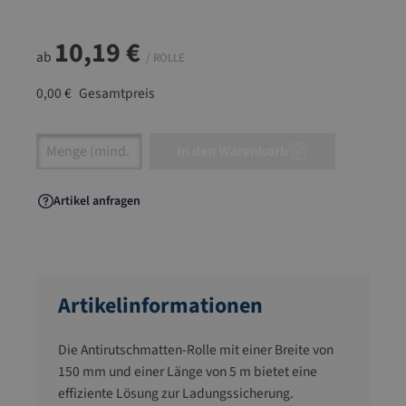
10,19 €
ab
/ ROLLE
0,00 €
Gesamtpreis
Artikel Anzahl: Gib den gewünschten Wert ein
In den Warenkorb
Artikel anfragen
Artikelinformationen
Die Antirutschmatten-Rolle mit einer Breite von
150 mm und einer Länge von 5 m bietet eine
effiziente Lösung zur Ladungssicherung.