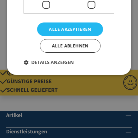
Ausführung
Tischgerät
geeignet für
Etiketten bis 300
mm Breite
ALLE AKZEPTIEREN
Gewicht
2500 g
ALLE ABLEHNEN
DETAILS ANZEIGEN
QUALITÄT SEIT 1920
GÜNSTIGE PREISE
SCHNELL GELIEFERT
Artikel
Dienstleistungen