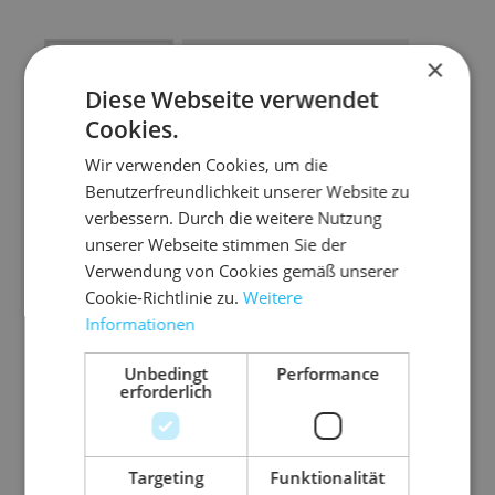
Artikel Anzahl: Gib den gewünschten Wert ein
In den Warenkorb
×
Diese Webseite verwendet
Artikel anfragen
Cookies.
Wir verwenden Cookies, um die
Benutzerfreundlichkeit unserer Website zu
verbessern. Durch die weitere Nutzung
Artikelinformationen
unserer Webseite stimmen Sie der
Verwendung von Cookies gemäß unserer
Cookie-Richtlinie zu.
Weitere
Der praktische Spender trennt die Etiketten
Informationen
automatisch und sauber vom Trägermaterial
Unbedingt
Performance
standfestes Metallgehäuse
erforderlich
platzsparend mit Trennblechen für den
Einsatz verschiedenbreiter Etikettenrollen
Targeting
Funktionalität