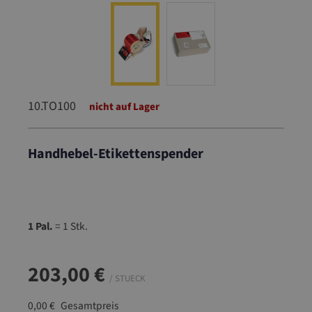
10.TO100
nicht auf Lager
Handhebel-Etikettenspender
10.TO100
1 Pal.
= 1 Stk.
203,00 €
/ STUECK
0,00 €
Gesamtpreis