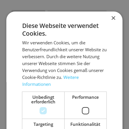
Artikel Anzahl: Gib den gewünschten Wert ein
In den Warenkorb
×
Diese Webseite verwendet
Artikel anfragen
Cookies.
Wir verwenden Cookies, um die
Benutzerfreundlichkeit unserer Website zu
verbessern. Durch die weitere Nutzung
Artikelinformationen
unserer Webseite stimmen Sie der
Verwendung von Cookies gemäß unserer
Cookie-Richtlinie zu.
Weitere
Der praktische Helfer um Etiketten sauber
Informationen
getrennt voneinander zu lösen und auf das
Packstück aufzubringen.
Unbedingt
Performance
erforderlich
stabil aber leicht handhabbares Gerät
flexibel einsetzbar
Targeting
Funktionalität