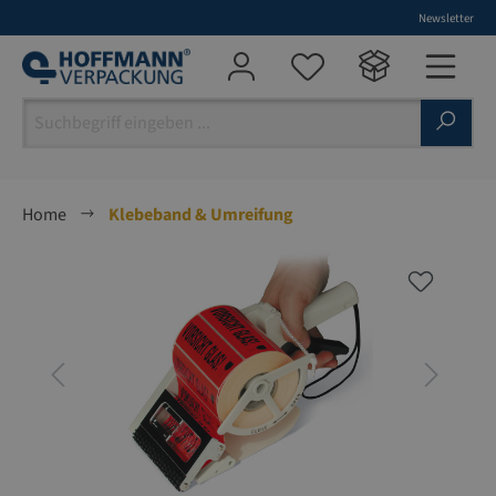
Newsletter
alt springen
Home
Klebeband & Umreifung
Bildergalerie überspringen