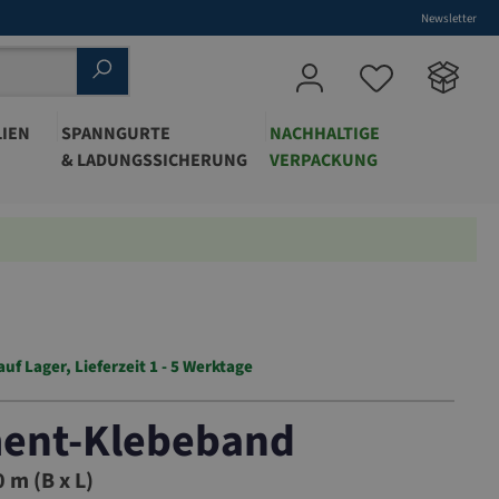
Newsletter
IEN
SPANNGURTE
NACHHALTIGE
& LADUNGSSICHERUNG
VERPACKUNG
auf Lager, Lieferzeit 1 - 5 Werktage
ment-Klebeband
9
 m (B x L)