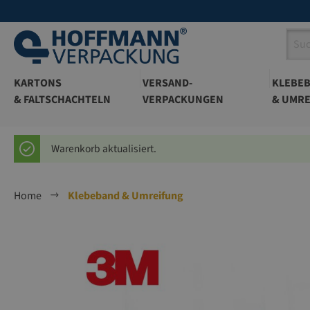
springen
Zur Hauptnavigation springen
KARTONS
VERSAND-
KLEBE
& FALTSCHACHTELN
VERPACKUNGEN
& UMRE
Warenkorb aktualisiert.
Home
Klebeband & Umreifung
Bildergalerie überspringen