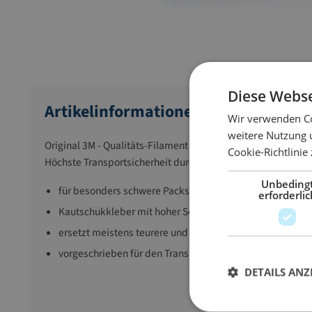
Diese Webse
Artikelinformationen
Wir verwenden Co
weitere Nutzung 
Original 3M - Qualitäts-Filament - Selbstklebepackband.
Cookie-Richtlinie
Höchste Transportsicherheit durch glasfaserverstärktes M
Unbeding
für besonders schwere Packstücke
erforderlic
Kautschukkleber mit hoher Soforthaftung
ersetzt meistens teurere und arbeitsaufwendigere Umre
vorgeschrieben für den Transport von Gefahrgutkartona
DETAILS ANZ