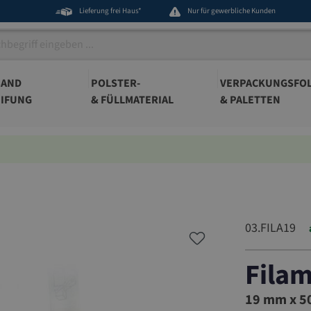
Lieferung frei Haus*
Nur für gewerbliche Kunden
BAND
POLSTER-
VERPACKUNGSFOL
IFUNG
& FÜLLMATERIAL
& PALETTEN
03.FILA19
Fila
03.FILA1
19 mm x 50