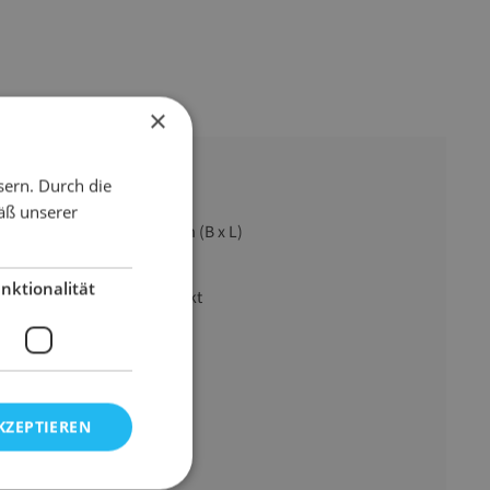
×
sern. Durch die
äß unserer
19 mm x 50 m (B x L)
Gefahrgut
nktionalität
fadenverstärkt
transparent
3M
150 mµ
KZEPTIEREN
Handrollen
145 g