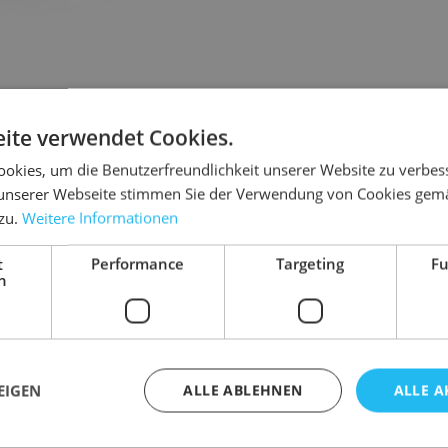
ite verwendet Cookies.
Details
okies, um die Benutzerfreundlichkeit unserer Website zu verbes
unserer Webseite stimmen Sie der Verwendung von Cookies gem
Abmessung
 zu.
Weitere Informationen
arken-Klebeband von 3M.
Anwendung
t
Performance
Targeting
Fu
Extras
h
Farbe
Marke
ifungen oder Transportsicherungen
Qualität
gen
EIGEN
ALLE ABLEHNEN
ALLE A
Rollenart
Gewicht