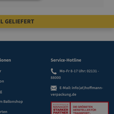
L GELIEFERT
ionen
Service-Hotline
r
Mo-Fr 8-17 Uhr:
02131 -
88000
ion
E-Mail:
info(at)hoffmann-
ng
verpackung.de
m Ballonshop
rten