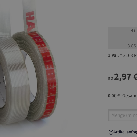
48
3,85
1 Pal.
= 3168 R
2,97 
ab
0,00 €
Gesamt
Artikel A
Artikel anfr