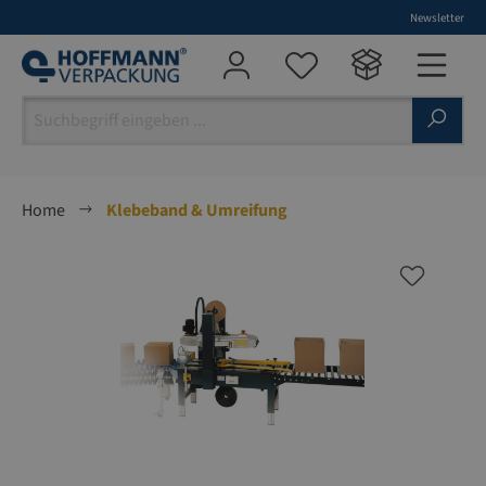
Newsletter
alt springen
Home
Klebeband & Umreifung
Bildergalerie überspringen