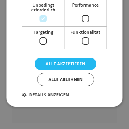
schnell haftender und dauerhafter
Unbedingt
Performance
Hotmeltkleber, der auch
erforderlich
Temperaturschwankungen und Feuchtigkeit
widersteht
Targeting
Funktionalität
Abmessung
50 mm x 990 m (B x
L)
Abroll-Geräusch
laut
ALLE AKZEPTIEREN
Farbe
transparent
Material
PP
ALLE ABLEHNEN
Qualität
50 mµ Gesamtdicke
Rollenart
Maschinenrollen
DETAILS ANZEIGEN
Gewicht
2078 g