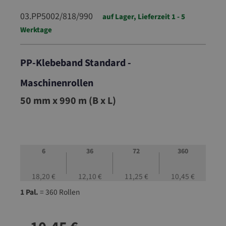
03.PP5002/818/990
auf Lager, Lieferzeit 1 - 5
Werktage
PP-Klebeband Standard -
Maschinenrollen
03.PP5002/818/990
50 mm x 990 m (B x L)
6
36
72
360
18,20 €
12,10 €
11,25 €
10,45 €
1 Pal.
= 360 Rollen