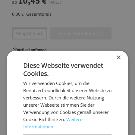
10,45 €
ab
/ ROLLE
0,00 €
Gesamtpreis
Artikel Anzahl: Gib den gewünschten Wert ein
In den Warenkorb
Artikel anfragen
×
Diese Webseite verwendet
Cookies.
Artikelinformationen
Wir verwenden Cookies, um die
Benutzerfreundlichkeit unserer Website zu
verbessern. Durch die weitere Nutzung
Spezial-Qualitätsband für problemlose
unserer Webseite stimmen Sie der
Maschinenverarbeitung
Verwendung von Cookies gemäß unserer
hohe Reißfestigkeit in Längs- und
Cookie-Richtlinie zu.
Weitere
Informationen
Querrichtung