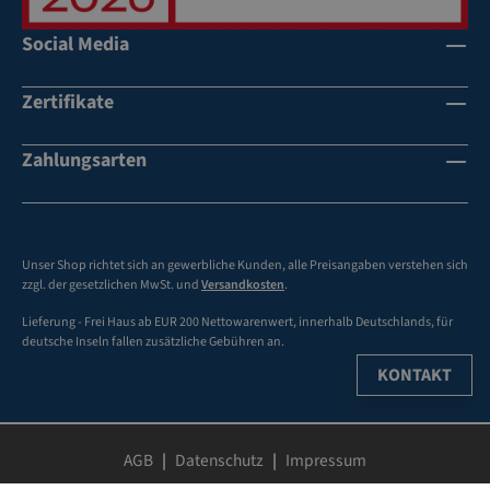
gut
n
lei
ne
ablesb
ch
ll
umfan
Social Media
arer
t
u
greich
cm-
zu
n
es
Zertifikate
Skala
ve
d
Zubeh
Klebes
ra
lei
ör
Zahlungsarten
treifen
rb
ch
option
bis 75
eit
t
al
cm
en
zu
erhältl
Länge
mi
ve
ich
mit
t
ra
Unser Shop richtet sich an gewerbliche Kunden, alle Preisangaben verstehen sich
nur
zzgl. der gesetzlichen MwSt. und
Versandkosten
.
m
rb
einem
an
eit
Lieferung - Frei Haus ab EUR 200 Nettowarenwert, innerhalb Deutschlands, für
Hebel
ue
en
deutsche Inseln fallen zusätzliche Gebühren an.
zug
lle
mi
KONTAKT
n
t
optim
u
m
ale
n
an
Anfeu
AGB
Datenschutz
Impressum
d
ue
chtun
el
lle