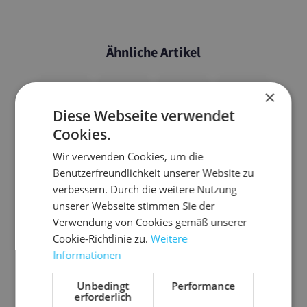
Ähnliche Artikel
×
Diese Webseite verwendet
Cookies.
Wir verwenden Cookies, um die
Benutzerfreundlichkeit unserer Website zu
verbessern. Durch die weitere Nutzung
unserer Webseite stimmen Sie der
Verwendung von Cookies gemäß unserer
Cookie-Richtlinie zu.
Weitere
Informationen
03.6
03.7
03.7
03.P
080/
070/
080/
VC50
Unbedingt
Performance
2002
200
200K
02
erforderlich