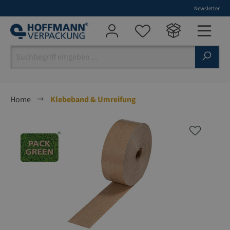
Newsletter
alt springen
Home
Klebeband & Umreifung
Bildergalerie überspringen