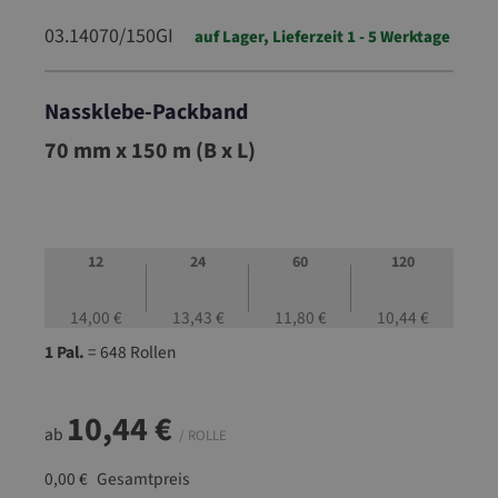
03.14070/150GI
auf Lager, Lieferzeit 1 - 5 Werktage
Nassklebe-Packband
03.14070/150GI
70 mm x 150 m (B x L)
12
24
60
120
14,00 €
13,43 €
11,80 €
10,44 €
1 Pal.
= 648 Rollen
10,44 €
ab
/ ROLLE
0,00 €
Gesamtpreis