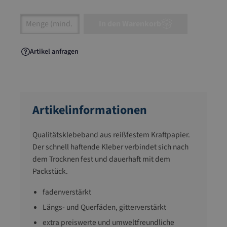
Artikel Anzahl: Gib den gewünschten Wert ein
In den Warenkorb
Artikel anfragen
Artikelinformationen
Qualitätsklebeband aus reißfestem Kraftpapier.
Der schnell haftende Kleber verbindet sich nach
dem Trocknen fest und dauerhaft mit dem
Packstück.
fadenverstärkt
Längs- und Querfäden, gitterverstärkt
extra preiswerte und umweltfreundliche