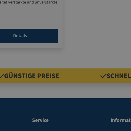
eitet verstärkte und unverstärkte
ebebänder von 40 - 80 mm Breite
0 m Lauflänge
vorwahl an gut ablesbarer cm-
Details
treifen bis 75 cm Länge mit nur
 Hebelzug
le Anfeuchtung durch
rtige Pinsel und Wasserzufuhr
GÜNSTIGE PREISE
SCHNEL
Service
Informat