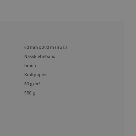
60 mm x 200 m (B x L)
Nassklebeband
braun
Kraftpapier
60 g/m²
950 g