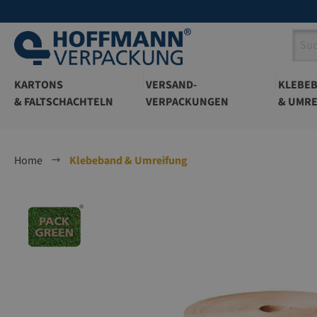
springen
Zur Hauptnavigation springen
KARTONS
VERSAND-
KLEBE
& FALTSCHACHTELN
VERPACKUNGEN
& UMRE
Home
Klebeband & Umreifung
Bildergalerie überspringen