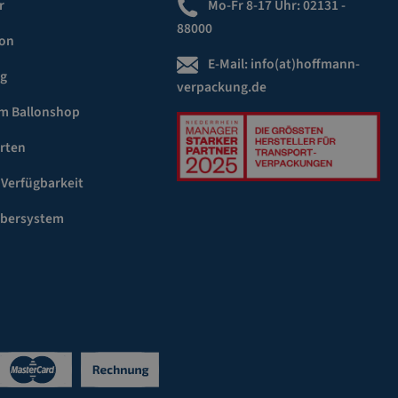
r
Mo-Fr 8-17 Uhr:
02131 -
88000
ion
E-Mail:
info(at)hoffmann-
ng
verpackung.de
m Ballonshop
rten
 Verfügbarkeit
ebersystem