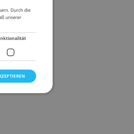
sern. Durch die
äß unserer
nktionalität
KZEPTIEREN