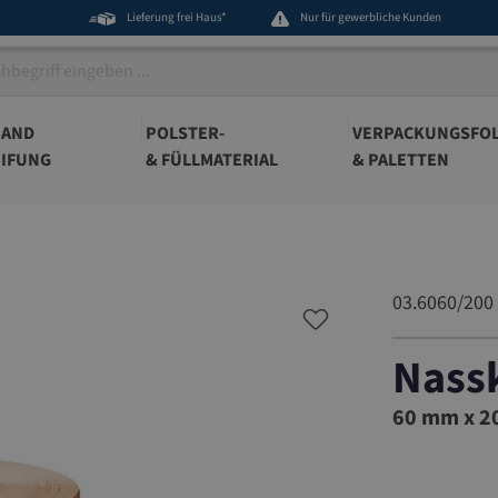
Lieferung frei Haus*
Nur für gewerbliche Kunden
BAND
POLSTER-
VERPACKUNGSFOL
IFUNG
& FÜLLMATERIAL
& PALETTEN
03.6060/200
Nass
03.6060/
60 mm x 20