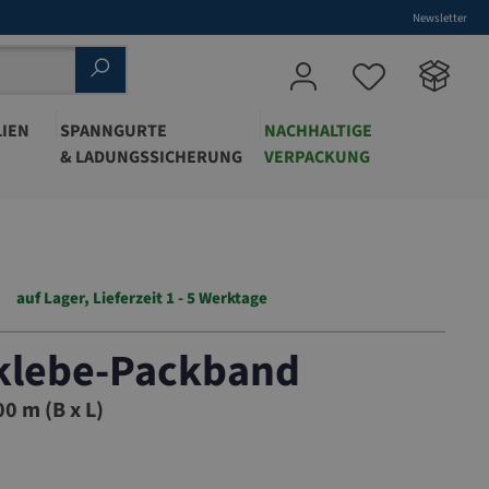
Newsletter
IEN
SPANNGURTE
NACHHALTIGE
& LADUNGSSICHERUNG
VERPACKUNG
auf Lager, Lieferzeit 1 - 5 Werktage
klebe-Packband
200
0 m (B x L)