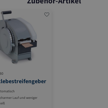
Zubehör-Artikel
80
lebestreifengeber
tomatisch
charmer Lauf und weniger
leiß