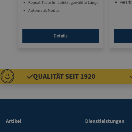
verarb
Repeat-Taste für zuletzt gewählte Länge
Nasskl
Automatik-Modus
und 20
Unendlichtaste für beliebige Längen
Längen
umfangreiches Zubehör optional
Skala
erhältlich
Details
Klebes
einem
optima
hochwe
QUALITÄT SEIT 1920
Artikel
Dienstleistungen