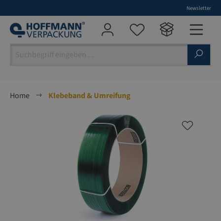
Newsletter
alt springen
Home
Klebeband & Umreifung
Bildergalerie überspringen