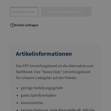
Artikel Anzahl: Gib den gewünschten Wert ein
In den Warenkorb
Artikel anfragen
Artikelinformationen
Das PET-Umreifungsband ist die Alternative zum
Stahlband. Das "heavy Duty" Umreifungsband
für schwere Ladegüter auf der Palette.
geringe Verletzungsgefahr
gutes Spleißverhalten
korrosionsfrei
geringe Dehnung, hohe Rückstellkraft, hält die