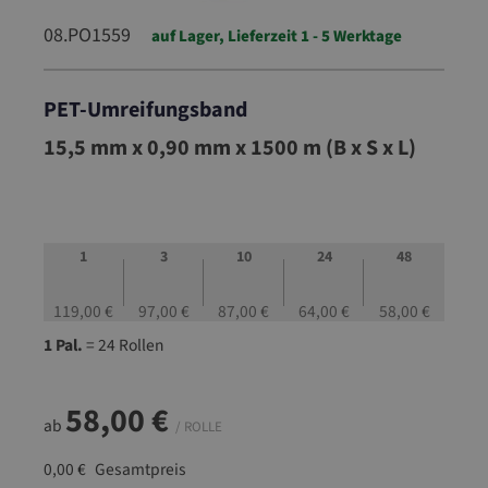
08.PO1559
auf Lager, Lieferzeit 1 - 5 Werktage
PET-Umreifungsband
08.PO1559
15,5 mm x 0,90 mm x 1500 m (B x S x L)
1
3
10
24
48
119,00 €
97,00 €
87,00 €
64,00 €
58,00 €
1 Pal.
= 24 Rollen
58,00 €
ab
/ ROLLE
0,00 €
Gesamtpreis