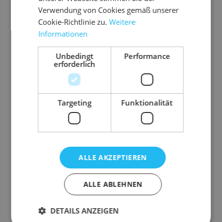
Verwendung von Cookies gemäß unserer
Cookie-Richtlinie zu.
Weitere
Informationen
10.VA
Unbedingt
Performance
erforderlich
700
Ab
rol
Targeting
Funktionalität
lw
ag
fü
en
r
P
P-
ALLE AKZEPTIEREN
u
n
1 Pal.
d
ALLE ABLEHNEN
ab
PE
= 4
28
T-
Stk.
DETAILS ANZEIGEN
U