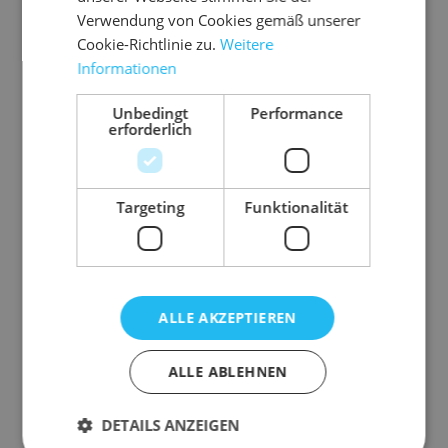
Verwendung von Cookies gemäß unserer
Cookie-Richtlinie zu.
Weitere
Informationen
10.A
Unbedingt
Performance
erforderlich
BRK
Ab
rol
Targeting
Funktionalität
lw
ag
fü
en
r
P
P-
ALLE AKZEPTIEREN
u
n
1 Pal.
d
ALLE ABLEHNEN
ab
PE
= 12
21
T-
Stk.
DETAILS ANZEIGEN
U