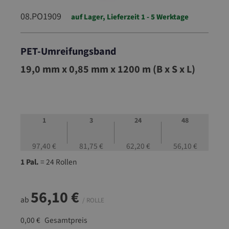
08.PO1909
auf Lager, Lieferzeit 1 - 5 Werktage
PET-Umreifungsband
08.PO1909
19,0 mm x 0,85 mm x 1200 m (B x S x L)
1
3
24
48
97,40 €
81,75 €
62,20 €
56,10 €
1 Pal.
= 24 Rollen
56,10 €
ab
/ ROLLE
0,00 €
Gesamtpreis