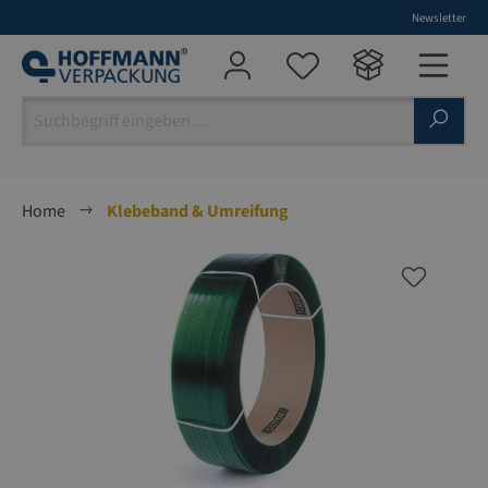
Newsletter
alt springen
Home
Klebeband & Umreifung
Bildergalerie überspringen