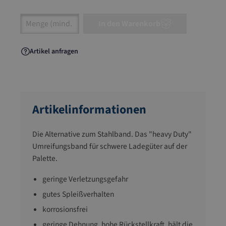
Artikel Anzahl: Gib den gewünschten Wert ein
In den Warenkorb
Artikel anfragen
Artikelinformationen
Die Alternative zum Stahlband. Das "heavy Duty"
Umreifungsband für schwere Ladegüter auf der
Palette.
geringe Verletzungsgefahr
gutes Spleißverhalten
korrosionsfrei
geringe Dehnung, hohe Rückstellkraft, hält die