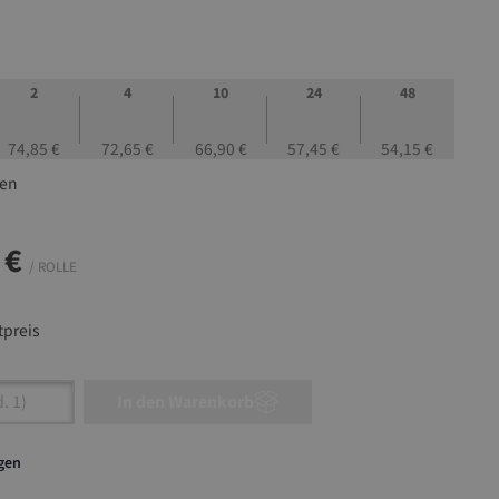
2
4
10
24
48
74,85 €
72,65 €
66,90 €
57,45 €
54,15 €
len
 €
/ ROLLE
preis
nzahl: Gib den gewünschten Wert ein oder ben
In den Warenkorb
agen