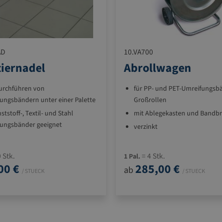
AD
10.VA700
tiernadel
Abrollwagen
urchführen von
für PP- und PET-Umreifungsb
ungsbändern unter einer Palette
Großrollen
ststoff-, Textil- und Stahl
mit Ablegekasten und Bandb
ungsbänder geeignet
verzinkt
 Stk.
= 4 Stk.
1 Pal.
00 €
285,00 €
ab
/ STUECK
/ STUECK