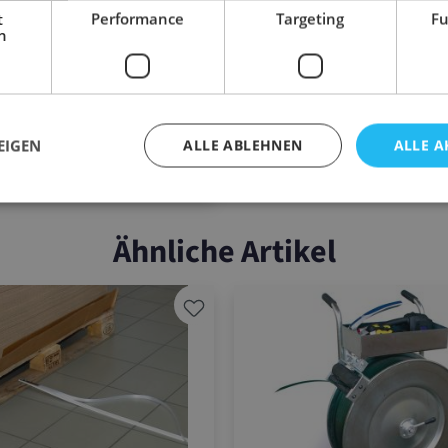
llen
t
Performance
Targeting
Fu
legekasten und Bandbremse
h
kt
Stk.
,00 €
EIGEN
ALLE ABLEHNEN
ALLE A
/ STUECK
Ähnliche Artikel