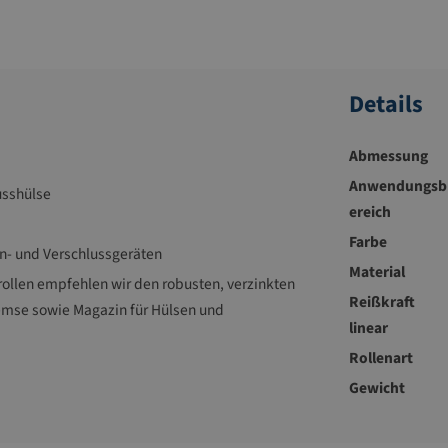
Details
Abmessung
Anwendungsb
usshülse
ereich
Farbe
nn- und Verschlussgeräten
Material
rollen empfehlen wir den robusten, verzinkten
Reißkraft
emse sowie Magazin für Hülsen und
linear
Rollenart
Gewicht