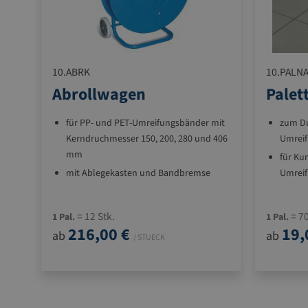
10.ABRK
10.PALN
Abrollwagen
Palet
für PP- und PET-Umreifungsbänder mit
zum D
Kerndruchmesser 150, 200, 280 und 406
Umreif
mm
für Kun
mit Ablegekasten und Bandbremse
Umreif
erhältlich in den Ausführungen
Standard blau lackiert
= 12 Stk.
= 70
1 Pal.
1 Pal.
216,00 €
19,
ab
ab
/ STUECK