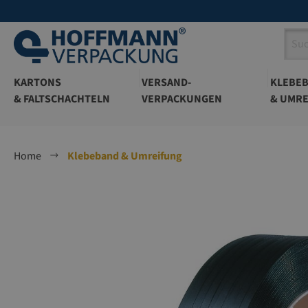
springen
Zur Hauptnavigation springen
KARTONS
VERSAND-
KLEBE
& FALTSCHACHTELN
VERPACKUNGEN
& UMRE
Home
Klebeband & Umreifung
Bildergalerie überspringen