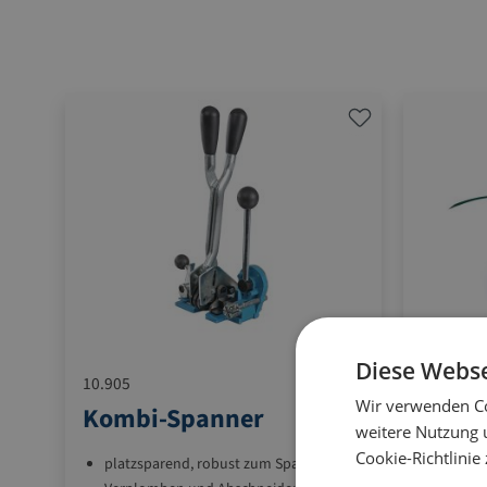
Diese Webse
10.905
10.VA700
Wir verwenden Co
Kombi-Spanner
Abro
weitere Nutzung 
Cookie-Richtlinie
platzsparend, robust zum Spannen,
für PP