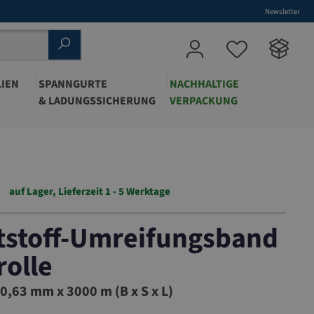
Newsletter
IEN
SPANNGURTE
NACHHALTIGE
& LADUNGSSICHERUNG
VERPACKUNG
auf Lager, Lieferzeit 1 - 5 Werktage
tstoff-Umreifungsband
olle
263
0,63 mm x 3000 m (B x S x L)