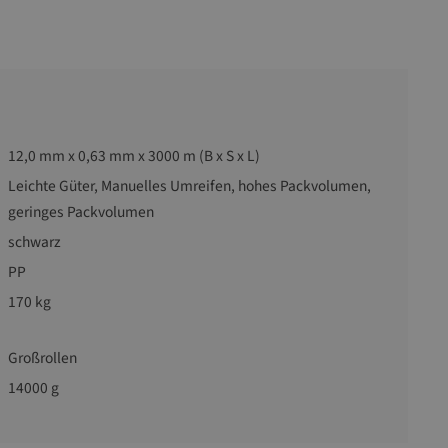
12,0 mm x 0,63 mm x 3000 m (B x S x L)
Leichte Güter, Manuelles Umreifen, hohes Packvolumen,
geringes Packvolumen
schwarz
PP
170 kg
Großrollen
14000 g