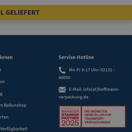
L GELIEFERT
ionen
Service-Hotline
r
Mo-Fr 8-17 Uhr:
02131 -
88000
ion
E-Mail:
info(at)hoffmann-
ng
verpackung.de
m Ballonshop
rten
 Verfügbarkeit