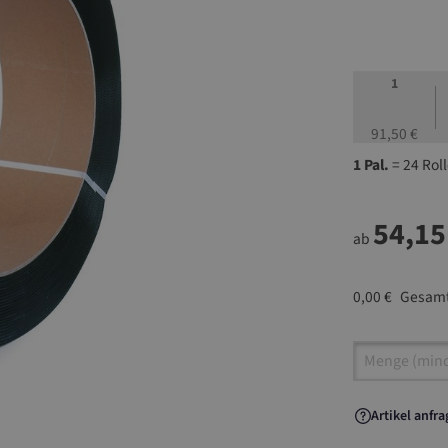
1
91,50 €
1 Pal.
= 24 Rol
54,15
ab
0,00 €
Gesamt
Artikel A
Artikel anfr