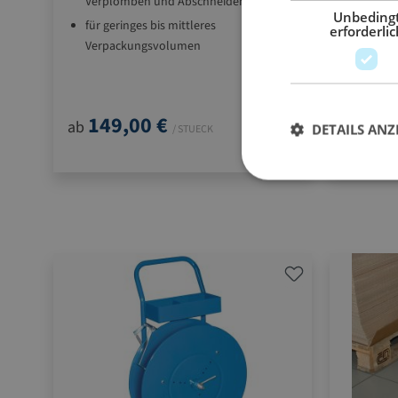
Verplomben und Abschneiden
Großro
Unbeding
für geringes bis mittleres
mit Ab
erforderlic
Verpackungsvolumen
verzin
für PP- und PET-Umreifungsband
funktioniert mit einer Verschlusshülse
= 4 
1 Pal.
149,00 €
285
ab
ab
DETAILS ANZ
/ STUECK