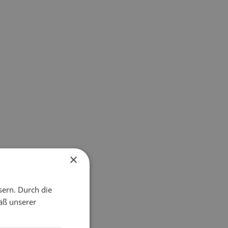
×
sern. Durch die
äß unserer