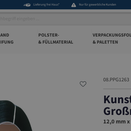
Lieferung frei Haus*
Nur für gewerbliche Kunden
BAND
POLSTER-
VERPACKUNGSFOL
IFUNG
& FÜLLMATERIAL
& PALETTEN
08.PPG1263
Kuns
Großr
08.PPG1
12,0 mm x 