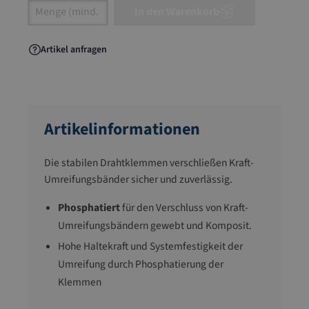
Artikel Anzahl: Gib den gewünschten Wert ein
In den Warenkorb
Artikel anfragen
Artikelinformationen
Die stabilen Drahtklemmen verschließen Kraft-
Umreifungsbänder sicher und zuverlässig.
Phosphatiert
für den Verschluss von Kraft-
Umreifungsbändern gewebt und Komposit.
Hohe Haltekraft und Systemfestigkeit der
Umreifung durch Phosphatierung der
Klemmen