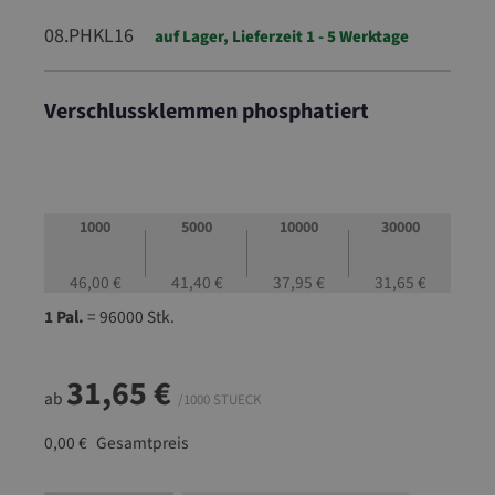
08.PHKL16
auf Lager, Lieferzeit 1 - 5 Werktage
Verschlussklemmen phosphatiert
08.PHKL16
1000
5000
10000
30000
46,00 €
41,40 €
37,95 €
31,65 €
1 Pal.
= 96000 Stk.
31,65 €
ab
/1000 STUECK
0,00 €
Gesamtpreis