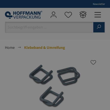
Newsletter
alt springen
Home
Klebeband & Umreifung
Bildergalerie überspringen