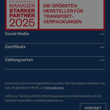
it
it
h
h
o
o
he
he
H
H
al
al
Social Media
te
te
kr
kr
Zertifikate
aft
aft
u
u
Zahlungsarten
n
n
d
d
Sy
Sy
st
st
e
e
Unser Shop richtet sich an gewerbliche Kunden, alle Preisangaben verstehen sich
zzgl. der gesetzlichen MwSt. und
Versandkosten
.
m
m
fe
fe
Lieferung - Frei Haus ab EUR 200 Nettowarenwert, innerhalb Deutschlands, für
sti
sti
deutsche Inseln fallen zusätzliche Gebühren an.
gk
gk
KONTAKT