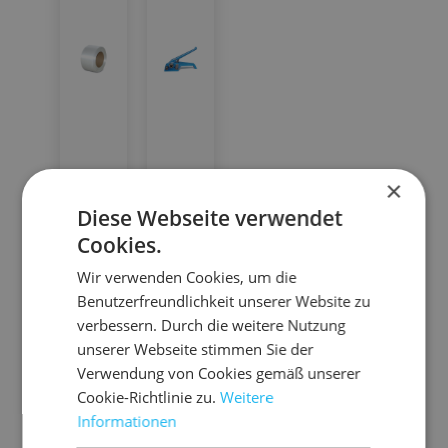
×
08.K
10.9
Diese Webseite verwendet
OMP
001
Cookies.
O16
Ba
Wir verwenden Cookies, um die
nd
Kr
Benutzerfreundlichkeit unserer Website zu
sp
aft
verbessern. Durch die weitere Nutzung
an
fü
-
unserer Webseite stimmen Sie der
ne
r
U
fü
Verwendung von Cookies gemäß unserer
Te
rfü
mr
r
Cookie-Richtlinie zu.
Weitere
xti
r
sc
eif
Informationen
le,
h
13-
un
ge