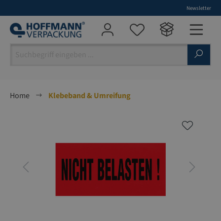
Newsletter
alt springen
Home
Klebeband & Umreifung
Bildergalerie überspringen