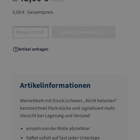
/ ROLLE
0,00 €
Gesamtpreis
Artikel Anzahl: Gib den gewünschten Wert ein
In den Warenkorb
Artikel anfragen
Artikelinformationen
Warnetikett mit Druck/schwarz „Nicht belasten“
kennzeichnet Packstücke und signalisiert mehr
Vorsicht bei Lagerung und Versand
einzeln von der Rolle abziehbar
haftet sofort auf fast jeder Unterlage