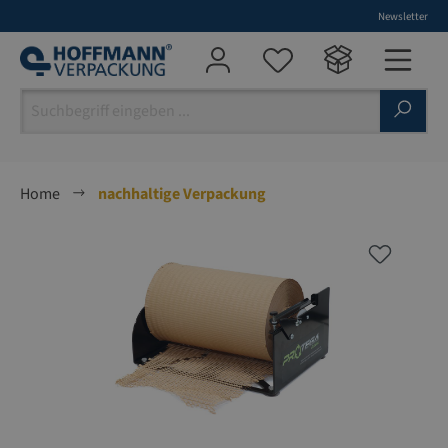
Newsletter
alt springen
Home
nachhaltige Verpackung
Bildergalerie überspringen