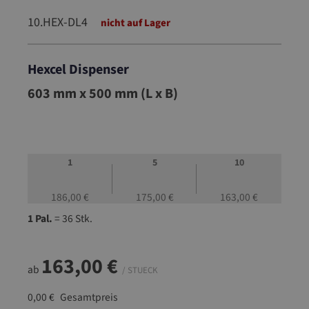
10.HEX-DL4
nicht auf Lager
Hexcel Dispenser
10.HEX-DL4
603 mm x 500 mm (L x B)
1
5
10
186,00 €
175,00 €
163,00 €
1 Pal.
= 36 Stk.
163,00 €
ab
/ STUECK
0,00 €
Gesamtpreis