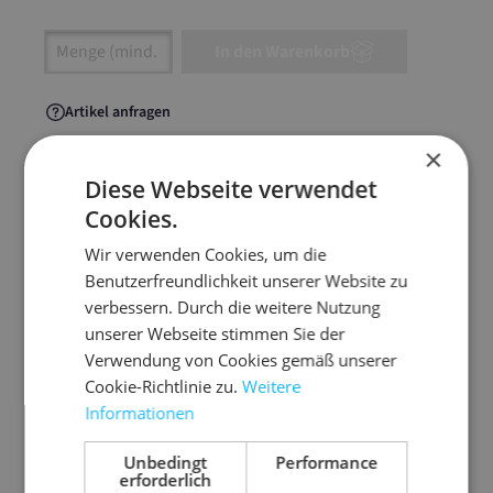
Artikel Anzahl: Gib den gewünschten Wert ein
In den Warenkorb
Artikel anfragen
×
Diese Webseite verwendet
Cookies.
Artikelinformationen
Wir verwenden Cookies, um die
Benutzerfreundlichkeit unserer Website zu
Der Hexcel Dispenser ist ein
verbessern. Durch die weitere Nutzung
stabiler Abroller, um direkt
unserer Webseite stimmen Sie der
am Packplatz Hexcel Wrap zu
Verwendung von Cookies gemäß unserer
verarbeiten.
Cookie-Richtlinie zu.
Weitere
Informationen
für 500 mm Rollenbreite
hält auf glatten Oberflächen mittels
Unbedingt
Performance
erforderlich
Saugfüßen