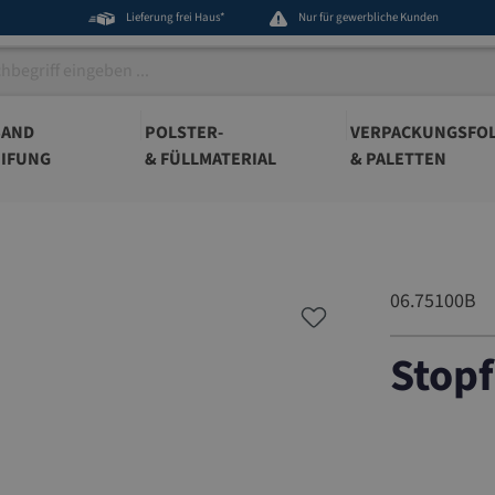
Lieferung frei Haus*
Nur für gewerbliche Kunden
BAND
POLSTER-
VERPACKUNGSFOL
IFUNG
& FÜLLMATERIAL
& PALETTEN
06.75100B
Stopf
06.75100