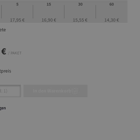
5
15
30
60
17,95 €
16,90 €
15,55 €
14,30 €
ete
 €
/ PAKET
preis
nzahl: Gib den gewünschten Wert ein oder ben
In den Warenkorb
agen