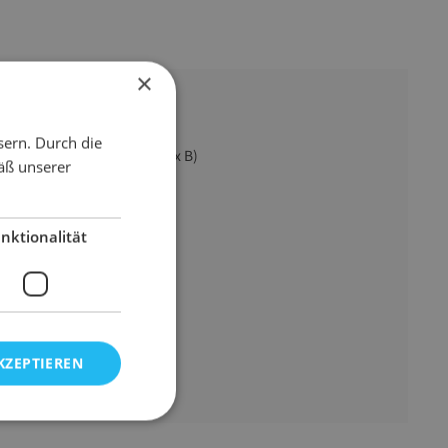
×
sern. Durch die
1000 mm x 750 mm (L x B)
äß unserer
10000 g
nktionalität
KZEPTIEREN