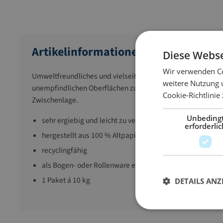
Artikelinformationen
Diese Webse
Wir verwenden Co
Umweltfreundliches und vielseitig einsetzbares Füllpapier 
weitere Nutzung 
unempfindlichen Oberflächen zum Ausfüllen von Hohlräume
Cookie-Richtlinie
Zwischenlage.
Unbeding
sehr ergiebig und leicht zu verarbeiten
erforderlic
hergestellt aus 100 % Altpapier
recyclingfähig
als Bogen- oder Rollenware erhältlich
1 Paket á 10 kg
DETAILS ANZ