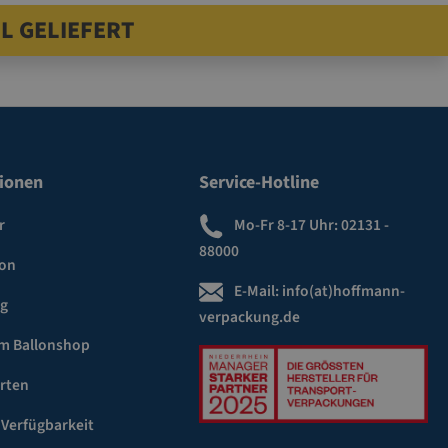
L GELIEFERT
ionen
Service-Hotline
r
Mo-Fr 8-17 Uhr:
02131 -
88000
ion
E-Mail:
info(at)hoffmann-
ng
verpackung.de
m Ballonshop
rten
 Verfügbarkeit