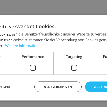
Details
ite verwendet Cookies.
okies, um die Benutzerfreundlichkeit unserer Website zu verbes
für Versand, Lager oder Umzug. Perfekt bei
Maße
unserer Webseite stimmen Sie der Verwendung von Cookies gem
n im Karton, zum Einschlagen oder als
Gewicht
 zu.
Weitere Informationen
t
Performance
Targeting
Fu
h
EIGEN
ALLE ABLEHNEN
ALLE A