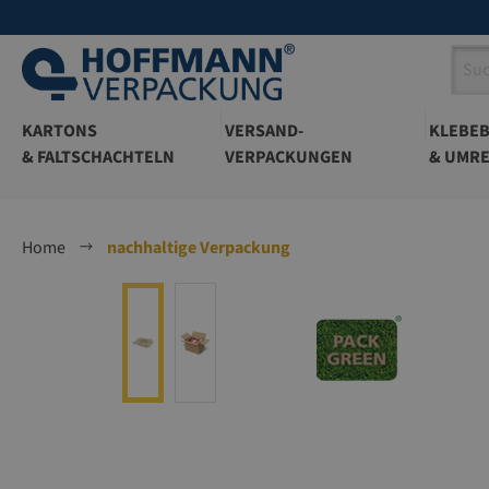
springen
Zur Hauptnavigation springen
KARTONS
VERSAND-
KLEBE
& FALTSCHACHTELN
VERPACKUNGEN
& UMRE
Home
nachhaltige Verpackung
Bildergalerie überspringen