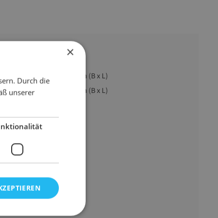
×
165 mm x 280 mm (B x L)
sern. Durch die
180 mm x 280 mm (B x L)
äß unserer
braun
Papier
nktionalität
56 g
KZEPTIEREN