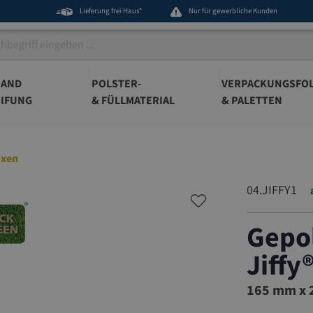
Lieferung frei Haus*
Nur für gewerbliche Kunden
BAND
POLSTER-
VERPACKUNGSFOL
IFUNG
& FÜLLMATERIAL
& PALETTEN
oxen
04.JIFFY1
Gepo
Jiffy
04.JIFFY1
165 mm x 2