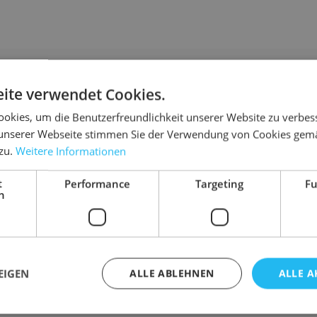
Details
ite verwendet Cookies.
s 100 % Papier.
Innenmaß
okies, um die Benutzerfreundlichkeit unserer Website zu verbes
Außenmaß
unserer Webseite stimmen Sie der Verwendung von Cookies gem
zteilen und bieten durch ihre robuste Bauweise
 zu.
Weitere Informationen
Farbe
Material
ießen
t
Performance
Targeting
Fu
Gewicht
h
em Kraftpapier
s recyceltem Papier
 recycelt werden kann
EIGEN
ALLE ABLEHNEN
ALLE A
r Erschütterungen