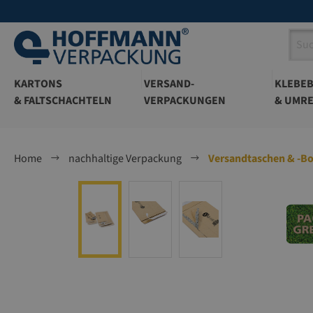
springen
Zur Hauptnavigation springen
KARTONS
VERSAND-
KLEBE
& FALTSCHACHTELN
VERPACKUNGEN
& UMRE
Home
nachhaltige Verpackung
Versandtaschen & -B
Bildergalerie überspringen