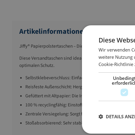
Artikelinformationen
Diese Webse
Jiffy® Papierpolstertaschen – Die robuste Versandtasche au
Wir verwenden Co
weitere Nutzung 
Diese Versandtaschen sind ideal für den Versand von Ersat
Cookie-Richtlinie
optimalen Schutz.
Selbstklebeverschluss: Einfaches und schnelles Verschl
Unbeding
erforderlic
Reisfeste Außenschicht: Hergestellt aus FSC-zertifiziert
Gefüttert mit Altpapier: Die Innenpolsterung besteht au
100 % recyclingfähig: Einstoffverpackung, die komplett
Zentrale Versiegelung: Sorgt für sichere Verarbeitung
DETAILS ANZ
Stoßabsorbierend: Sehr stabil und schützt den Inhalt vo