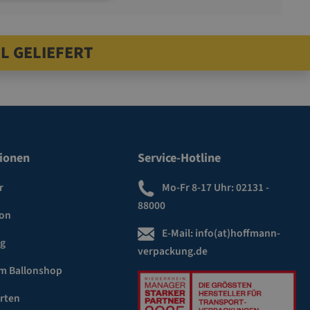
L GELIEFERT
ionen
Service-Hotline
r
Mo-Fr 8-17 Uhr:
02131 -
88000
ion
E-Mail:
info(at)hoffmann-
ng
verpackung.de
m Ballonshop
rten