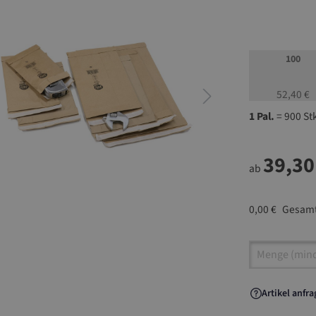
100
52,40 €
1 Pal.
= 900 St
39,30
ab
0,00 €
Gesamt
Artikel A
Artikel anfr