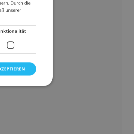
sern. Durch die
äß unserer
nktionalität
KZEPTIEREN