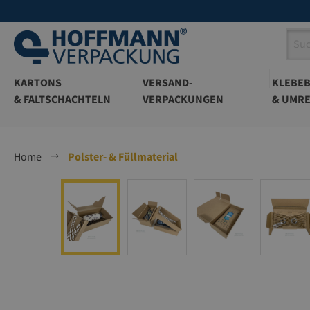
springen
Zur Hauptnavigation springen
KARTONS
VERSAND-
KLEBE
& FALTSCHACHTELN
VERPACKUNGEN
& UMRE
Home
Polster- & Füllmaterial
Bildergalerie überspringen