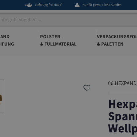
Lieferung frei Haus*
Nur für gewerbliche Kunden
BAND
POLSTER-
VERPACKUNGSFOL
IFUNG
& FÜLLMATERIAL
& PALETTEN
06.HEXPAND
Hexp
Span
Well