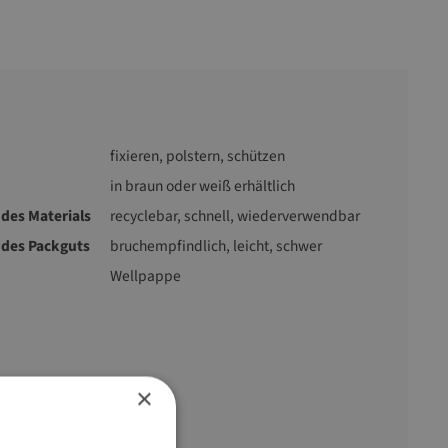
fixieren, polstern, schützen
in braun oder weiß erhältlich
des Materials
recyclebar
, schnell
, wiederverwendbar
 des Packguts
bruchempfindlich
, leicht
, schwer
Wellpappe
×