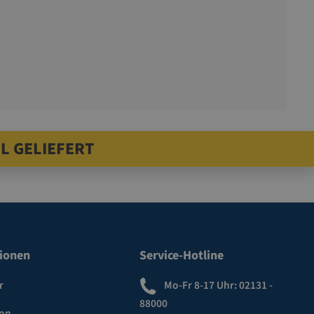
L GELIEFERT
ionen
Service-Hotline
r
Mo-Fr 8-17 Uhr:
02131 -
88000
ion