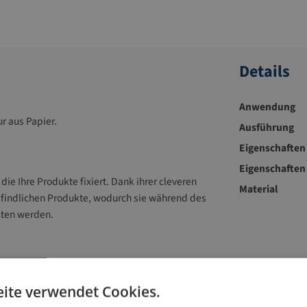
Details
Anwendung
r aus Papier.
Ausführung
Eigenschaften 
Eigenschaften
ie Ihre Produkte fixiert. Dank ihrer cleveren
Material
findlichen Produkte, wodurch sie während des
lten werden.
ycelbarer Wellpappe und ersetzt alle
ite verwendet Cookies.
lster.