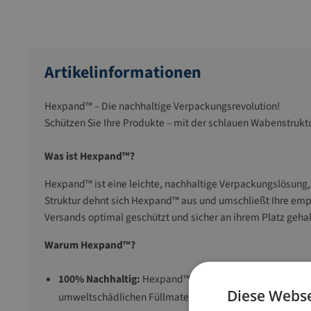
Artikelinformationen
Hexpand™ – Die nachhaltige Verpackungsrevolution!
Schützen Sie Ihre Produkte – mit der schlauen Wabenstruktu
Was ist Hexpand™?
Hexpand™ ist eine leichte, nachhaltige Verpackungslösung, d
Struktur dehnt sich Hexpand™ aus und umschließt Ihre emp
Versands optimal geschützt und sicher an ihrem Platz geha
Warum Hexpand™?
100% Nachhaltig:
Hexpand™ besteht aus vollständig rec
Diese Webse
umweltschädlichen Füllmaterialien wie Folie oder Luftpo