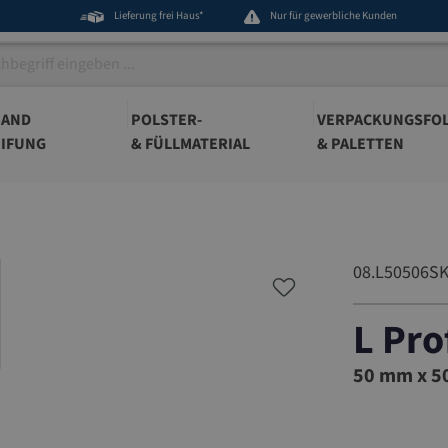
Lieferung frei Haus*
Nur für gewerbliche Kunden
BAND
POLSTER-
VERPACKUNGSFOL
IFUNG
& FÜLLMATERIAL
& PALETTEN
08.L50506S
L Pro
08.L5050
50 mm x 50