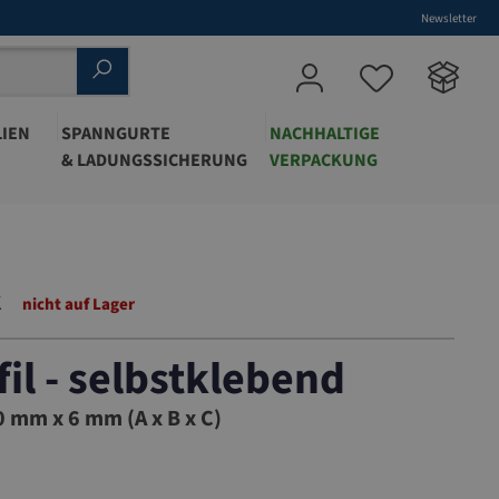
Newsletter
IEN
SPANNGURTE
NACHHALTIGE
& LADUNGSSICHERUNG
VERPACKUNG
K
nicht auf Lager
fil - selbstklebend
6SK
 mm x 6 mm (A x B x C)