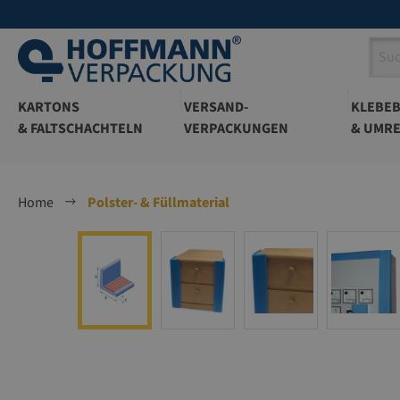
springen
Zur Hauptnavigation springen
KARTONS
VERSAND-
KLEBE
& FALTSCHACHTELN
VERPACKUNGEN
& UMRE
Home
Polster- & Füllmaterial
Bildergalerie überspringen