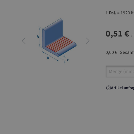
1 Pal.
= 1920 l
0,51 €
/
0,00 €
Gesamt
Artikel A
Artikel anfr