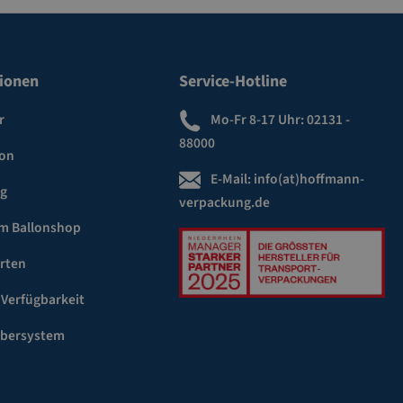
ionen
Service-Hotline
r
Mo-Fr 8-17 Uhr:
02131 -
88000
ion
E-Mail:
info(at)hoffmann-
ng
verpackung.de
m Ballonshop
rten
 Verfügbarkeit
ebersystem