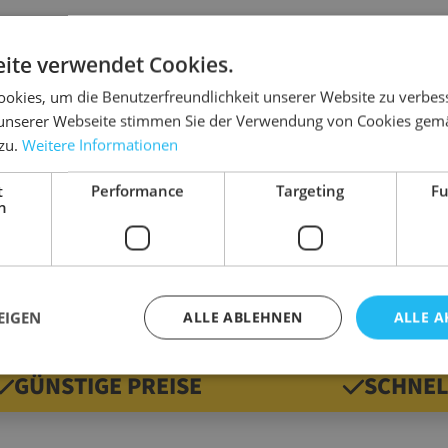
ite verwendet Cookies.
okies, um die Benutzerfreundlichkeit unserer Website zu verbes
Details
unserer Webseite stimmen Sie der Verwendung von Cookies gem
 zu.
Weitere Informationen
uf das Packgut aufbringen
Abmessung
Ausführung
t
Performance
Targeting
Fu
z. B. von Stretchautomaten oder in Kartonagen
h
Farbe
er abziehen
Marke
Gewicht
EIGEN
ALLE ABLEHNEN
ALLE A
GÜNSTIGE PREISE
SCHNEL