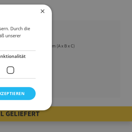
×
sern. Durch die
äß unserer
50 mm x 50 mm x 6 mm (A x B x C)
Kantenschutz
nktionalität
blau
NOMAPACK
28 g
KZEPTIEREN
L GELIEFERT