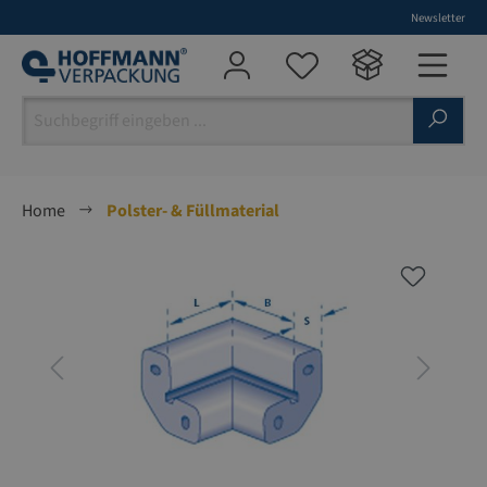
Newsletter
alt springen
Home
Polster- & Füllmaterial
Bildergalerie überspringen