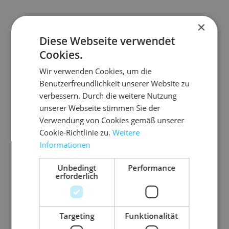
×
Diese Webseite verwendet
Artikelinformationen
Cookies.
Eine Schutzecke mit optimalen
Wir verwenden Cookies, um die
Polstereigenschaften
Benutzerfreundlichkeit unserer Website zu
verbessern. Durch die weitere Nutzung
es werden 8 Ecken für eine Verpackung
unserer Webseite stimmen Sie der
benötigt
Verwendung von Cookies gemäß unserer
fertig verschweißt
Cookie-Richtlinie zu.
Weitere
Informationen
leicht anzuwenden
Unbedingt
Performance
erforderlich
Abmessung
70 mm x 70 mm (L x
B)
Targeting
Funktionalität
Ausführung
Eckenschutz