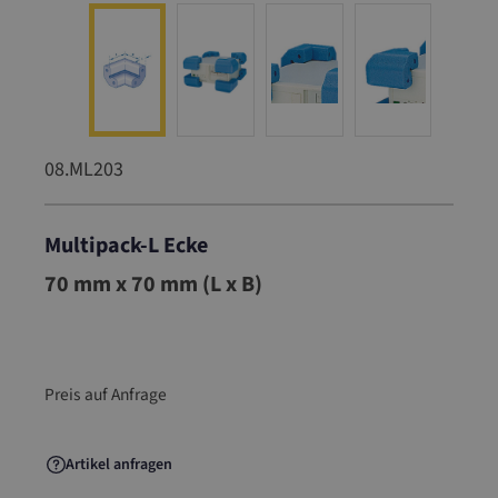
08.ML203
Multipack-L Ecke
08.ML203
70 mm x 70 mm (L x B)
Preis auf Anfrage
Artikel anfragen