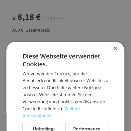
8,18 €
ab
/100 STUECK
0,00 €
Gesamtpreis
Artikel Anzahl: Gib den gewünschten Wert ein
×
In den Warenkorb
Diese Webseite verwendet
Cookies.
Artikel anfragen
Wir verwenden Cookies, um die
Benutzerfreundlichkeit unserer Website zu
verbessern. Durch die weitere Nutzung
unserer Webseite stimmen Sie der
Artikelinformationen
Verwendung von Cookies gemäß unserer
Cookie-Richtlinie zu.
Weitere
Distanzpolster mit großer Auflagefläche
Informationen
optimal als Zwischenlage geeignet
Unbedingt
Performance