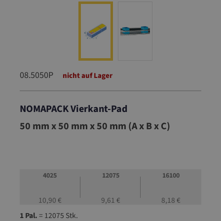
08.5050P
nicht auf Lager
NOMAPACK Vierkant-Pad
08.5050P
50 mm x 50 mm x 50 mm (A x B x C)
4025
12075
16100
10,90 €
9,61 €
8,18 €
1 Pal.
= 12075 Stk.