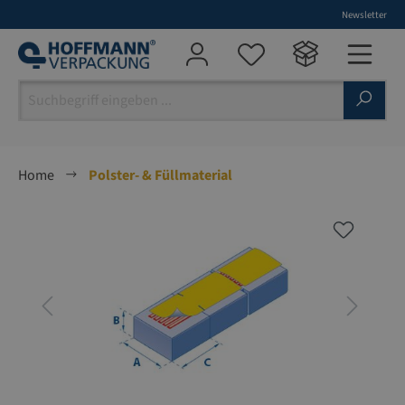
Newsletter
alt springen
Home
Polster- & Füllmaterial
Bildergalerie überspringen