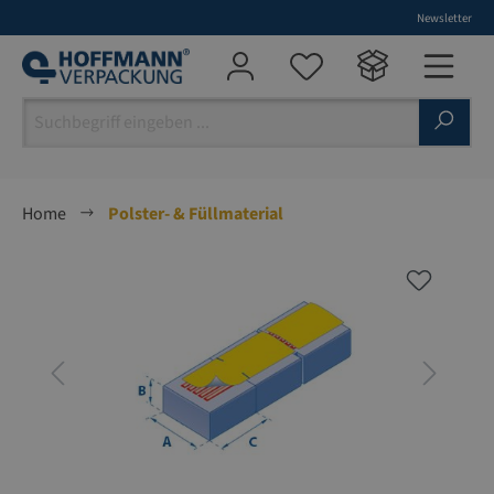
Newsletter
alt springen
Home
Polster- & Füllmaterial
Bildergalerie überspringen