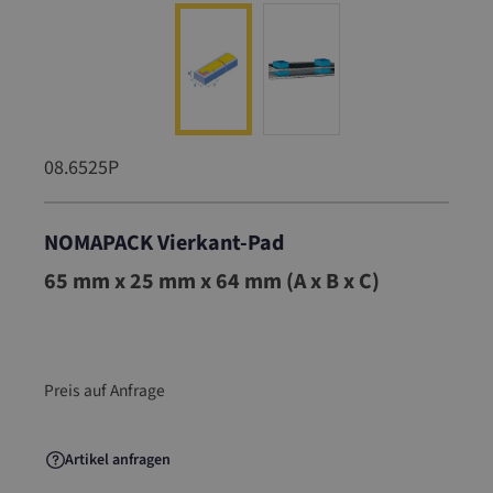
08.6525P
NOMAPACK Vierkant-Pad
08.6525P
65 mm x 25 mm x 64 mm (A x B x C)
Preis auf Anfrage
Artikel anfragen