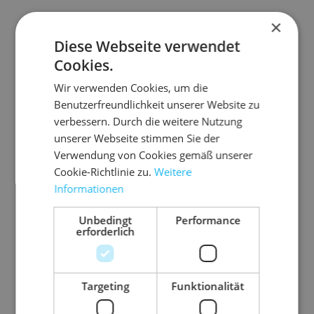
×
Diese Webseite verwendet
Artikelinformationen
Cookies.
Wir verwenden Cookies, um die
Distanzpolster mit großer Auflagefläche
Benutzerfreundlichkeit unserer Website zu
verbessern. Durch die weitere Nutzung
optimal als Zwischenlage geeignet
unserer Webseite stimmen Sie der
mit permanent haftender Verklebung - klebt
Verwendung von Cookies gemäß unserer
fast überall
Cookie-Richtlinie zu.
Weitere
Lieferung in 1 m langen Stangen, vorperforiert,
Informationen
leicht abzubrechen
Unbedingt
Performance
erforderlich
Abmessung
65 mm x 25 mm x 64
mm (A x B x C)
Targeting
Funktionalität
Ausführung
Pads
Farbe
blau