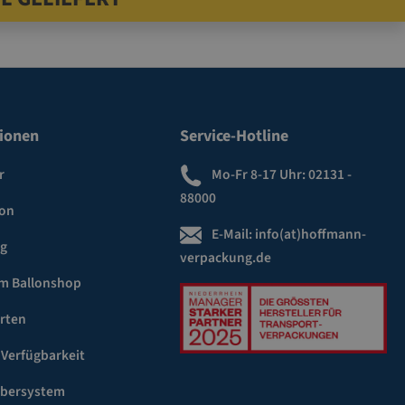
ionen
Service-Hotline
r
Mo-Fr 8-17 Uhr:
02131 -
88000
ion
E-Mail:
info(at)hoffmann-
ng
verpackung.de
m Ballonshop
rten
 Verfügbarkeit
ebersystem