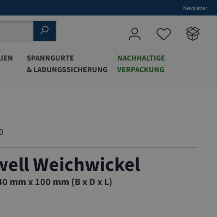
Newsletter
IEN
SPANNGURTE
NACHHALTIGE
& LADUNGSSICHERUNG
VERPACKUNG
0
ell Weichwickel
1030
0 mm x 100 mm (B x D x L)