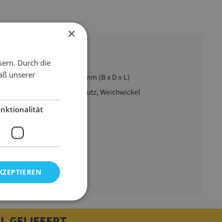
×
sern. Durch die
äß unserer
300 mm x 40 mm x 100 mm (B x D x L)
Eckenschutz, Kantenschutz, Weichwickel
grau
nktionalität
Romwell
534 g
KZEPTIEREN
L GELIEFERT