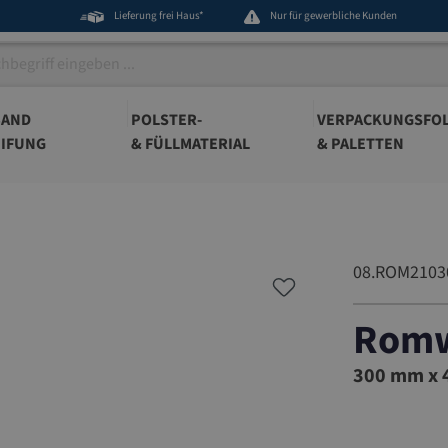
Lieferung frei Haus*
Nur für gewerbliche Kunden
BAND
POLSTER-
VERPACKUNGSFOL
IFUNG
& FÜLLMATERIAL
& PALETTEN
08.ROM2103
Romw
08.ROM2
300 mm x 4