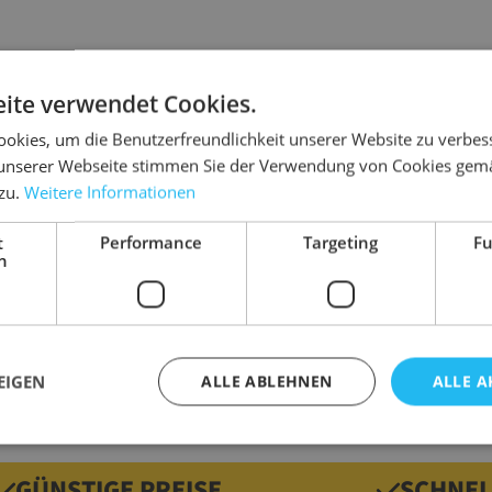
ite verwendet Cookies.
Details
okies, um die Benutzerfreundlichkeit unserer Website zu verbes
unserer Webseite stimmen Sie der Verwendung von Cookies gem
rschiedlichen Qualitäten und Wellenhöhen
Abmessung
 zu.
Weitere Informationen
sandverpackungen.
Ausführung
Farbe
ber auch bis 240 cm langen, in regelmäßigen
t
Performance
Targeting
Fu
h
xieren mit Formteilen aus Wellpappe
Marke
 Wellpappe ergibt sich eine "Ein-Stoff-
Gewicht
EIGEN
ALLE ABLEHNEN
ALLE A
GÜNSTIGE PREISE
SCHNEL