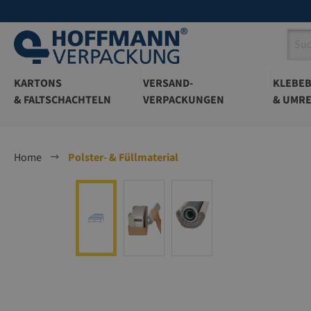
springen
Zur Hauptnavigation springen
KARTONS
VERSAND-
KLEBE
& FALTSCHACHTELN
VERPACKUNGEN
& UMRE
Home
Polster- & Füllmaterial
Bildergalerie überspringen