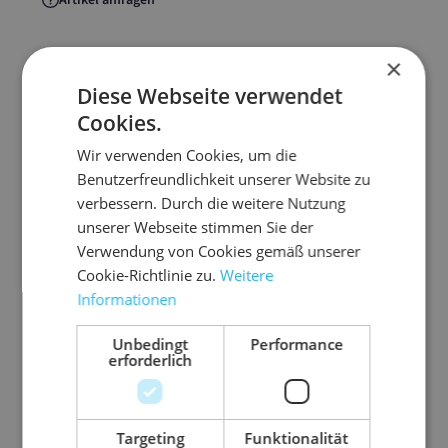
Artikel anfragen
×
Diese Webseite verwendet
Artikelinformationen
Cookies.
Wir verwenden Cookies, um die
Es werden 8 Ecken für eine Verpackung benötigt.
Benutzerfreundlichkeit unserer Website zu
verbessern. Durch die weitere Nutzung
fertig verschweißt
unserer Webseite stimmen Sie der
sofort einsatzbereit
Verwendung von Cookies gemäß unserer
verpackt in PE-Beuteln
Cookie-Richtlinie zu.
Weitere
A = Toleranz +/- 10 %
Informationen
Unbedingt
Performance
erforderlich
Abmessung
30 mm x 80 mm x 40
mm x 40 mm
(Detailmaß A x B x C
Targeting
Funktionalität
x D)