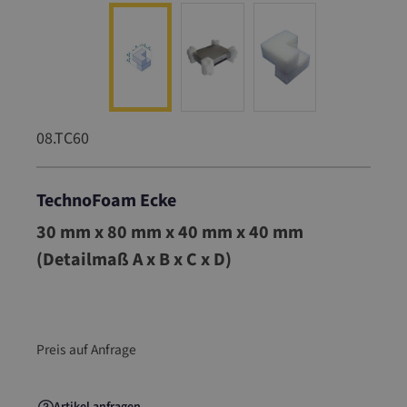
08.TC60
TechnoFoam Ecke
08.TC60
30 mm x 80 mm x 40 mm x 40 mm
(Detailmaß A x B x C x D)
Preis auf Anfrage