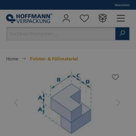
Newsletter
alt springen
Home
Polster- & Füllmaterial
Bildergalerie überspringen