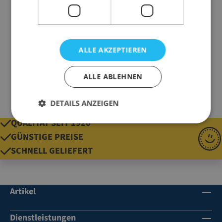
Ausführung
Eckenschutz
Farbe
weiß
Marke
TechnoFoam
ALLE AKZEPTIEREN
Gewicht
100 g
ALLE ABLEHNEN
DETAILS ANZEIGEN
QUALITÄT SEIT 1920
GÜNSTIGE PREISE
SCHNELL GELIEFERT
Artikel
Dienstleistungen