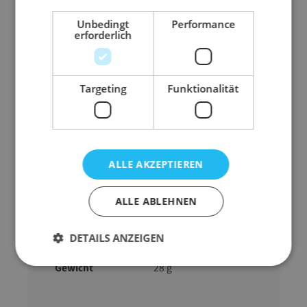
passt sich besonders gut Radien und Winkeln
an
Unbedingt
Performance
erforderlich
kein Einschneiden von Gehrungen notwendig
Raumgewicht: 30 kg/m³
Lieferform: endlos auf Pappspule
Targeting
Funktionalität
Abmessung
35 mm x 10 mm x 20
mm x 38 mm x 170
ALLE AKZEPTIEREN
mm (A x B x C x D x E)
Ausführung
Kantenschutz, U-
ALLE ABLEHNEN
Profil
Farbe
blau
DETAILS ANZEIGEN
Marke
NOMAPACK
Gewicht
28 g