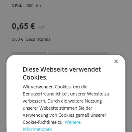
1 Pal.
= 600 lfm
0,65 €
/ LFM
0,00 €
Gesamtpreis
Artikel Anzahl: Gib den gewünschten Wert ein
In den Warenkorb
×
Diese Webseite verwendet
Artikel anfragen
Cookies.
Wir verwenden Cookies, um die
Benutzerfreundlichkeit unserer Website zu
verbessern. Durch die weitere Nutzung
Artikelinformationen
unserer Webseite stimmen Sie der
Verwendung von Cookies gemäß unserer
Cookie-Richtlinie zu.
Weitere
Mit V-Gehrungsschnitten für Ecken und Radien
Informationen