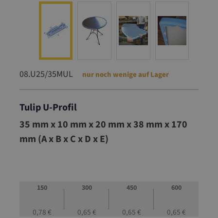
08.U25/35MUL
nur noch wenige auf Lager
Tulip U-Profil
08.U25/35MUL
35 mm x 10 mm x 20 mm x 38 mm x 170
mm (A x B x C x D x E)
150
300
450
600
0,78 €
0,65 €
0,65 €
0,65 €