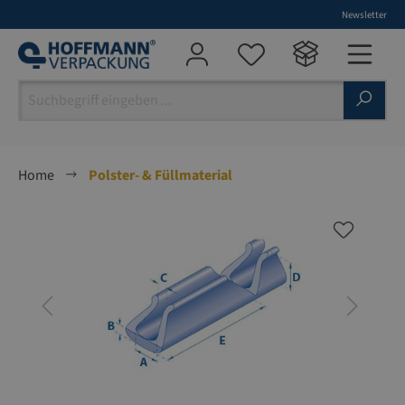
Newsletter
alt springen
Home
Polster- & Füllmaterial
Bildergalerie überspringen