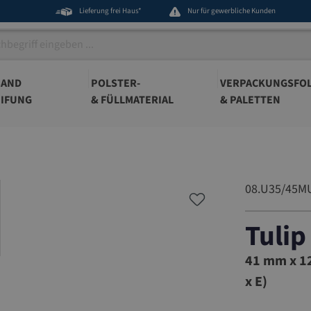
Lieferung frei Haus*
Nur für gewerbliche Kunden
BAND
POLSTER-
VERPACKUNGSFOL
IFUNG
& FÜLLMATERIAL
& PALETTEN
08.U35/45M
Tulip
08.U35/
41 mm x 12
x E)