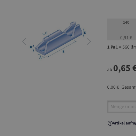
140
0,91 €
1 Pal.
= 560 lf
0,65 
ab
0,00 €
Gesamt
Artikel A
Artikel anfr