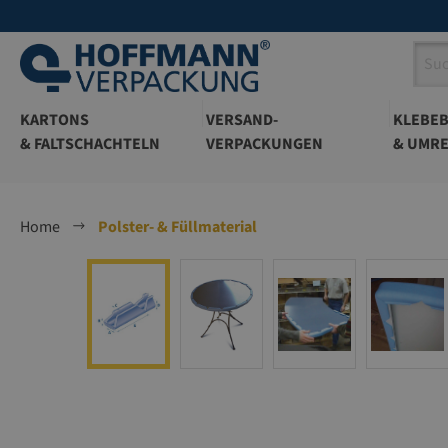
springen
Zur Hauptnavigation springen
KARTONS
VERSAND-
KLEBE
& FALTSCHACHTELN
VERPACKUNGEN
& UMRE
Home
Polster- & Füllmaterial
Bildergalerie überspringen