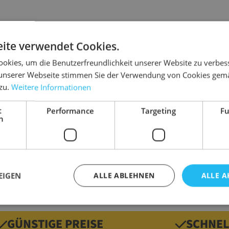
ite verwendet Cookies.
Details
okies, um die Benutzerfreundlichkeit unserer Website zu verbes
unserer Webseite stimmen Sie der Verwendung von Cookies gem
Abmessun
4
 zu.
Weitere Informationen
g
E)
Ausführun
Ka
t
Performance
Targeting
Fu
h
g
Farbe
b
Marke
N
Gewicht
3
EIGEN
ALLE ABLEHNEN
ALLE A
GÜNSTIGE PREISE
SCHNEL