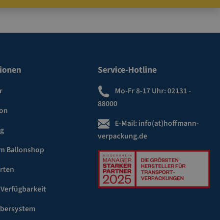
ionen
Service-Hotline
r
Mo-Fr 8-17 Uhr:
02131 -
88000
ion
E-Mail:
info(at)hoffmann-
ng
verpackung.de
m Ballonshop
rten
 Verfügbarkeit
ebersystem