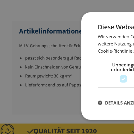
Diese Webse
Artikelinformationen
Wir verwenden Co
weitere Nutzung 
Mit V-Gehrungsschnitten für Ecken und Radien
Cookie-Richtlinie
passt sich besonders gut Radien und Winkeln an
Unbeding
kein Einschneiden von Gehrungen notwendig
erforderlic
Raumgewicht: 30 kg/m³
Lieferform: endlos auf Pappspule
DETAILS ANZ
QUALITÄT SEIT 1920