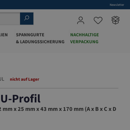
Newsletter
IEN
SPANNGURTE
NACHHALTIGE
& LADUNGSSICHERUNG
VERPACKUNG
UL
nicht auf Lager
 U-Profil
45MUL
 mm x 25 mm x 43 mm x 170 mm (A x B x C x D