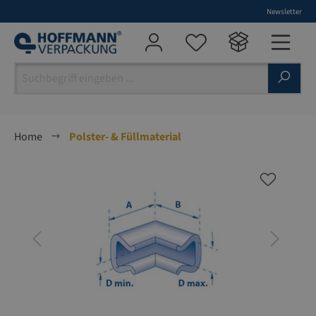
Newsletter
alt springen
Home
Polster- & Füllmaterial
Bildergalerie überspringen