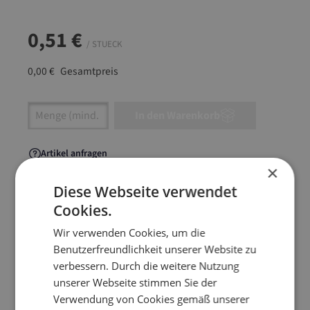
0,51 €
/ STUECK
0,00 €
Gesamtpreis
Artikel Anzahl: Gib den gewünschten Wert ein
In den Warenkorb
Artikel anfragen
×
Diese Webseite verwendet
Cookies.
Artikelinformationen
Wir verwenden Cookies, um die
Benutzerfreundlichkeit unserer Website zu
verbessern. Durch die weitere Nutzung
Kantenschutzecken aus "nomapack" als U-Profil
unserer Webseite stimmen Sie der
zum perfekten Schutz
Verwendung von Cookies gemäß unserer