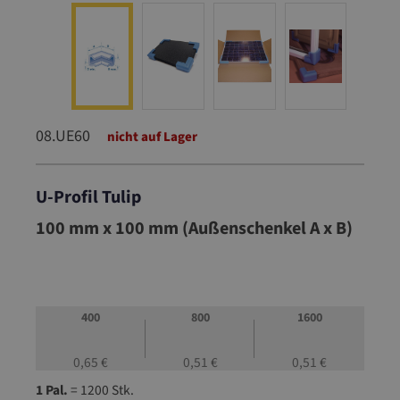
08.UE60
nicht auf Lager
U-Profil Tulip
08.UE60
100 mm x 100 mm (Außenschenkel A x B)
400
800
1600
0,65 €
0,51 €
0,51 €
1 Pal.
= 1200 Stk.