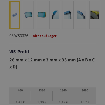
08.WS3326
nicht auf Lager
WS-Profil
08.WS3326
26 mm x 12 mm x 3 mm x 33 mm (A x B x C
x D)
460
1380
1840
3680
1,43 €
1,30 €
1,17 €
1,17 €