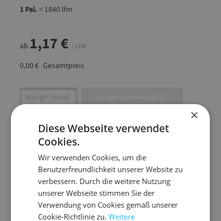
1 Pal.
= 1840 lfm
1,17 €
ab
/ LFM
0,00 €
Gesamtpreis
Artikel Anzahl: Gib den gewünschten Wert ein
In den Warenkorb
×
Artikel anfragen
Diese Webseite verwendet
Cookies.
Wir verwenden Cookies, um die
Benutzerfreundlichkeit unserer Website zu
Artikelinformationen
verbessern. Durch die weitere Nutzung
unserer Webseite stimmen Sie der
Verwendung von Cookies gemäß unserer
Nomapack WS Profil für Produkte bis 3 mm
Cookie-Richtlinie zu.
Weitere
Kantenstärke