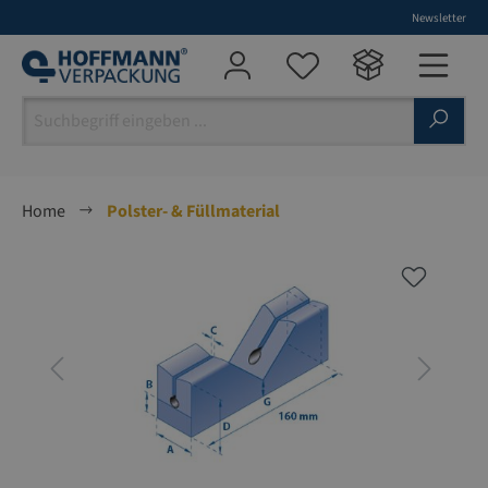
Newsletter
alt springen
Home
Polster- & Füllmaterial
Bildergalerie überspringen