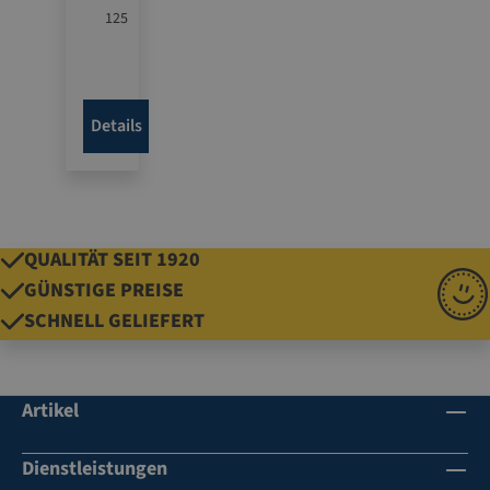
125
cm
Breite
senkre
chtes
Details
Ablän
gen
und
Schnei
den
QUALITÄT SEIT 1920
der
GÜNSTIGE PREISE
benöti
SCHNELL GELIEFERT
gten
Papier
bahne
n
Artikel
für
Großr
Dienstleistungen
ollen