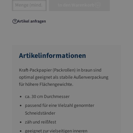
Artikel Anzahl: Gib den gewünschten Wert ein
In den Warenkorb
Artikel anfragen
Artikelinformationen
Kraft-Packpapier (Packrollen) in braun sind
optimal geeignet als stabile Außenverpackung
für höhere Flächengewichte.
ca. 30 cm Durchmesser
passend für eine Vielzahl genormter
Schneidständer
zäh und reißfest
geeignet zur vielseitigen inneren