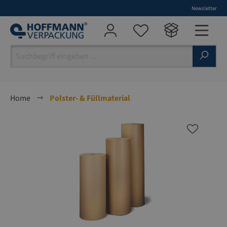
Newsletter
alt springen
Home
Polster- & Füllmaterial
Bildergalerie überspringen