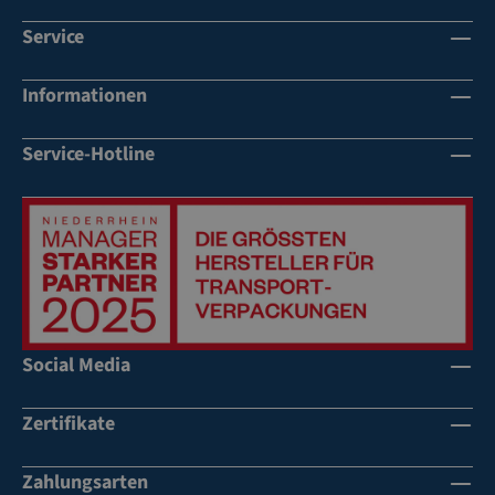
geeign
Service
et
robust
Informationen
e,
langle
bige
Service-Hotline
Qualit
ät
Social Media
Zertifikate
Zahlungsarten