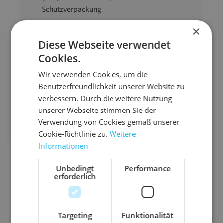
Schutzverpackung
umweltfreundlich und problemlos zu
×
entsorgen
Diese Webseite verwendet
Cookies.
Ausführung
Großrollen
Wir verwenden Cookies, um die
Farbe
braun
Benutzerfreundlichkeit unserer Website zu
verbessern. Durch die weitere Nutzung
Material
Packpapier
unserer Webseite stimmen Sie der
Qualität
100 g/m²
Verwendung von Cookies gemäß unserer
Rollenbreite
125 cm (B)
Cookie-Richtlinie zu.
Weitere
Gewicht
80000 g
Informationen
Unbedingt
Performance
erforderlich
Targeting
Funktionalität
Zubehör-Artikel