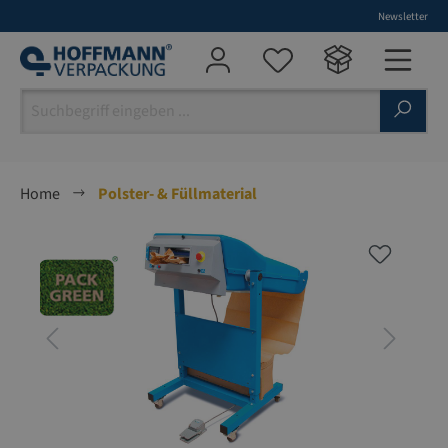
Newsletter
alt springen
Home
Polster- & Füllmaterial
Bildergalerie überspringen