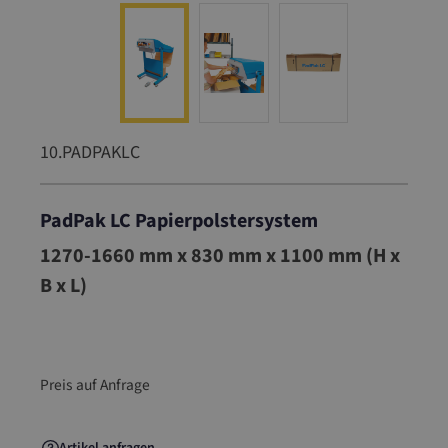
10.PADPAKLC
PadPak LC Papierpolstersystem
10.PADPAKLC
1270-1660 mm x 830 mm x 1100 mm (H x
B x L)
Preis auf Anfrage