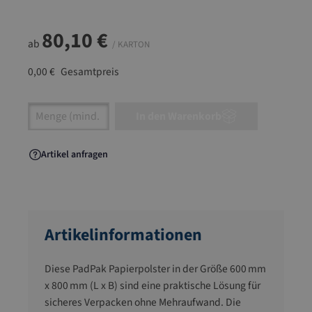
80,10 €
ab
/ KARTON
0,00 €
Gesamtpreis
Artikel Anzahl: Gib den gewünschten Wert ein
In den Warenkorb
Artikel anfragen
Artikelinformationen
Diese PadPak Papierpolster in der Größe 600 mm
x 800 mm (L x B) sind eine praktische Lösung für
sicheres Verpacken ohne Mehraufwand. Die