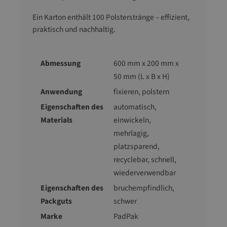
Ein Karton enthält 100 Polsterstränge – effizient,
praktisch und nachhaltig.
Abmessung
600 mm x 200 mm x
50 mm (L x B x H)
Anwendung
fixieren, polstern
Eigenschaften des
automatisch
,
Materials
einwickeln
,
mehrlagig
,
platzsparend
,
recyclebar
, schnell
,
wiederverwendbar
Eigenschaften des
bruchempfindlich
,
Packguts
schwer
Marke
PadPak