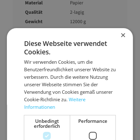
Material
Papier
Qualität
2-lagig
Gewicht
12000 g
×
Diese Webseite verwendet
Cookies.
Wir verwenden Cookies, um die
Ähnliche Artikel
Benutzerfreundlichkeit unserer Website zu
verbessern. Durch die weitere Nutzung
unserer Webseite stimmen Sie der
Verwendung von Cookies gemäß unserer
Cookie-Richtlinie zu.
Weitere
Informationen
Unbedingt
Performance
erforderlich