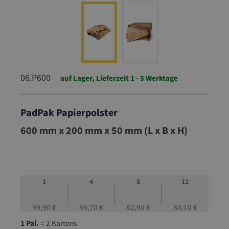
06.P600
auf Lager, Lieferzeit 1 - 5 Werktage
PadPak Papierpolster
06.P600
600 mm x 200 mm x 50 mm (L x B x H)
1
4
8
12
99,90 €
89,70 €
82,90 €
80,10 €
1 Pal.
= 2 Kartons