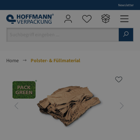
Newsletter
alt springen
Home
Polster- & Füllmaterial
Bildergalerie überspringen