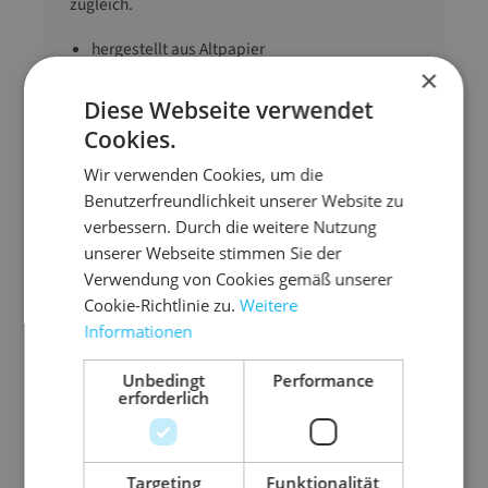
zugleich.
hergestellt aus Altpapier
×
1 Rolle Focus Fill ergibt bis zu 1,5 m3 Volumen
Diese Webseite verwendet
Entnahme des Papiers dank glatter
Cookies.
Oberfläche einfach aus dem Kern der Rolle
Wir verwenden Cookies, um die
Benutzerfreundlichkeit unserer Website zu
Lauflänge
450 m (L)
verbessern. Durch die weitere Nutzung
Grammatur
70 g/m²
unserer Webseite stimmen Sie der
Verwendung von Cookies gemäß unserer
Rollenbreite
350 mm (B)
Cookie-Richtlinie zu.
Weitere
Gewicht
11100 g
Informationen
Unbedingt
Performance
erforderlich
Ähnliche Artikel
Targeting
Funktionalität