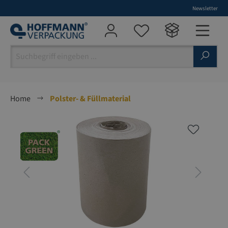
Newsletter
alt springen
Home
Polster- & Füllmaterial
Bildergalerie überspringen