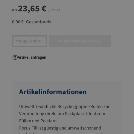
23,65 €
ab
/ ROLLE
0,00 €
Gesamtpreis
Artikel Anzahl: Gib den gewünschten Wert ein
In den Warenkorb
Artikel anfragen
Artikelinformationen
Umweltfreundliche Recyclingpapier‑Rollen zur
Verarbeitung direkt am Packplatz. Ideal zum
Füllen und Polstern.
Focus Fill ist günstig und umweltschonend