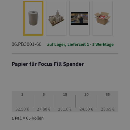
06.PB3001-60
auf Lager, Lieferzeit 1 - 5 Werktage
Papier für Focus Fill Spender
06.PB3001-60
1
5
15
30
65
32,50 €
27,80 €
26,10 €
24,50 €
23,65 €
1 Pal.
= 65 Rollen