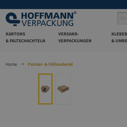
springen
Zur Hauptnavigation springen
KARTONS
VERSAND-
KLEBE
& FALTSCHACHTELN
VERPACKUNGEN
& UMRE
Home
Polster- & Füllmaterial
Bildergalerie überspringen