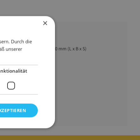
×
sern. Durch die
2500 mm x 1200 mm x 30 mm (L x B x S)
äß unserer
braun
Wabenpappe
nktionalität
30 mm
4620 g
KZEPTIEREN