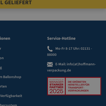
L GELIEFERT
ionen
Service-Hotline
r
Mo-Fr 8-17 Uhr:
02131 -
88000
ion
E-Mail:
info(at)hoffmann-
ng
verpackung.de
m Ballonshop
rten
 Verfügbarkeit
ebersystem