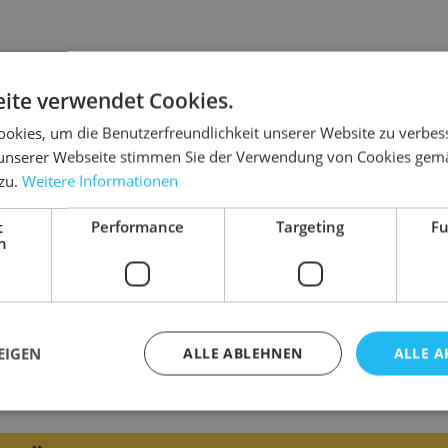
ite verwendet Cookies.
Details
okies, um die Benutzerfreundlichkeit unserer Website zu verbes
re und empfindliche Teile gegen Stoß und
Abmessung
unserer Webseite stimmen Sie der Verwendung von Cookies gem
und Ausstellungsbau prima geeignet.
 zu.
Weitere Informationen
Farbe
Material
Verpackungen und andere Einsatzbereiche
t
Performance
Targeting
Fu
h
Stärke
Gewicht
ttgrößen auf
Anfrage
EIGEN
ALLE ABLEHNEN
ALLE A