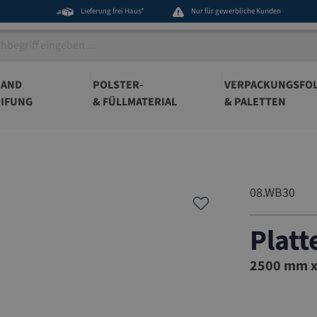
Lieferung frei Haus*
Nur für gewerbliche Kunden
BAND
POLSTER-
VERPACKUNGSFOL
IFUNG
& FÜLLMATERIAL
& PALETTEN
08.WB30
Plat
08.WB30
2500 mm x 