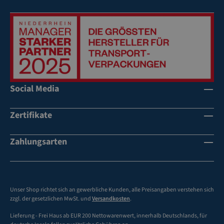
än
än
de
de
r
r
Social Media
Zertifikate
Zahlungsarten
Unser Shop richtet sich an gewerbliche Kunden, alle Preisangaben verstehen sich
zzgl. der gesetzlichen MwSt. und
Versandkosten
.
Lieferung - Frei Haus ab EUR 200 Nettowarenwert, innerhalb Deutschlands, für