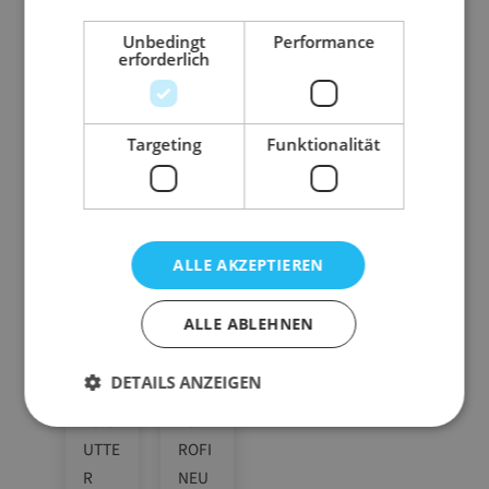
Unbedingt
Performance
erforderlich
Zubehör-Artikel
Targeting
Funktionalität
ALLE AKZEPTIEREN
ALLE ABLEHNEN
DETAILS ANZEIGEN
10.C
10.P
UTTE
ROFI
R
NEU