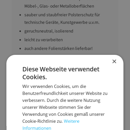
Möbel-, Glas- oder Metalloberflächen
sauber und staubfreier Polsterschutz für
technische Geräte, Kunstgewerbe u.v.m.
geruchsneutral, isolierend
leicht zu verarbeiten
auch andere Folienstärken lieferbar!
×
Diese Webseite verwendet
Abmessung
150 cm x 500 m x 1
mm (B x L x Stärke)
Cookies.
Ausführung
Schaumfolie
Wir verwenden Cookies, um die
Farbe
weiß
Benutzerfreundlichkeit unserer Website zu
verbessern. Durch die weitere Nutzung
Material
PE-Schaumfolie
unserer Webseite stimmen Sie der
Gewicht
13500 g
Verwendung von Cookies gemäß unserer
Cookie-Richtlinie zu.
Weitere
Informationen