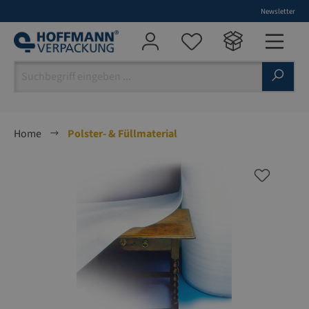
Newsletter
alt springen
Home
Polster- & Füllmaterial
Bildergalerie überspringen