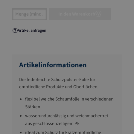
Artikel Anzahl: Gib den gewünschten Wert ein
In den Warenkorb
Artikel anfragen
Artikelinformationen
Die federleichte Schutzpolster-Folie für
empfindliche Produkte und Oberflächen.
flexibel weiche Schaumfolie in verschiedenen
Stärken
wasserundurchlässig und weichmacherfrei
aus geschlossenzelligem PE
ideal zum Schutz für kratzempfindliche