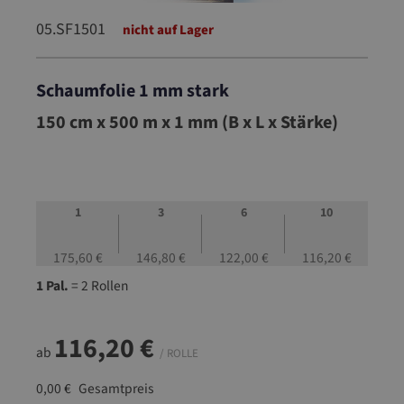
05.SF1501
nicht auf Lager
Schaumfolie 1 mm stark
05.SF1501
150 cm x 500 m x 1 mm (B x L x Stärke)
1
3
6
10
175,60 €
146,80 €
122,00 €
116,20 €
1 Pal.
= 2 Rollen
116,20 €
ab
/ ROLLE
0,00 €
Gesamtpreis