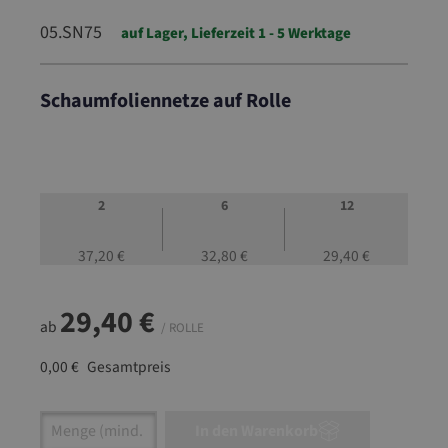
05.SN75
auf Lager, Lieferzeit 1 - 5 Werktage
Schaumfoliennetze auf Rolle
05.SN75
2
6
12
37,20 €
32,80 €
29,40 €
29,40 €
ab
/ ROLLE
0,00 €
Gesamtpreis
Artikel Anzahl: Gib den gewünschten Wert ein
In den Warenkorb