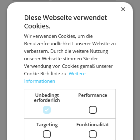
×
Artikel anfragen
Diese Webseite verwendet
Cookies.
Wir verwenden Cookies, um die
Benutzerfreundlichkeit unserer Website zu
Artikelinformationen
verbessern. Durch die weitere Nutzung
unserer Webseite stimmen Sie der
Schützt empfindliche Waren, wie Flaschen,
Verwendung von Cookies gemäß unserer
Glasteile oder empfindliche Früchte.
Cookie-Richtlinie zu.
Weitere
Informationen
weiches Material, dass das Produkt
passgenau umschließt
Unbedingt
Performance
erforderlich
variabel von der Rolle abtrennbar
auch für Lebensmittel einsetzbar
Targeting
Funktionalität
Farbe
weiß