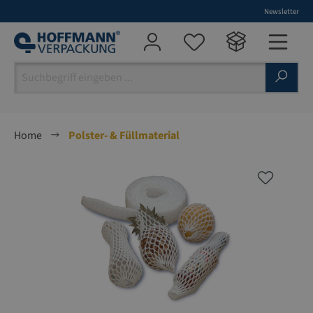
Newsletter
alt springen
Home
Polster- & Füllmaterial
Bildergalerie überspringen