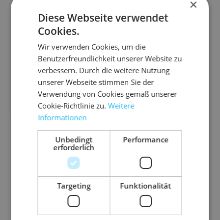
×
elastische Polyäthylenschläuche - beständig
Diese Webseite verwendet
gegen Säure und Lösungsmittel
Cookies.
leicht auf die benötigte Länge abtrennbar und
Wir verwenden Cookies, um die
über das Produkt zu streifen
Benutzerfreundlichkeit unserer Website zu
passt sich dem Produkt gut an
verbessern. Durch die weitere Nutzung
Endlosschlauch mit 250 m Länge
unserer Webseite stimmen Sie der
Verwendung von Cookies gemäß unserer
schnell befüllt und verschlossen
Cookie-Richtlinie zu.
Weitere
geeignet für Produkte von 20 bis 50 mm
Informationen
Durchmesser
Unbedingt
Performance
erforderlich
Länge
250m (je Rolle)
Farbe
neutral
Targeting
Funktionalität
Material
Schutznetze
Rollen-Ø
20-50 mm (von-bis)
Gewicht
3750 g