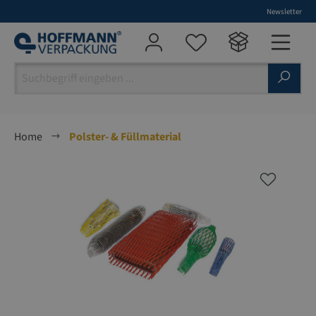
Newsletter
alt springen
Home
Polster- & Füllmaterial
Bildergalerie überspringen