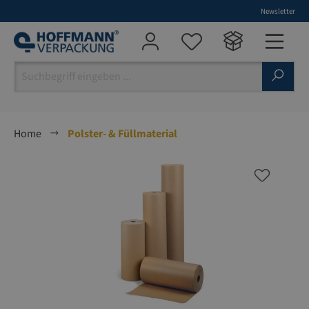
Newsletter
alt springen
Home
Polster- & Füllmaterial
Bildergalerie überspringen