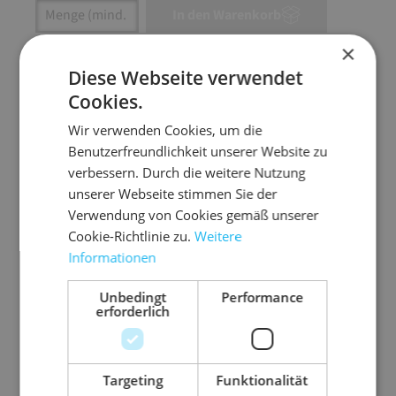
Artikel Anzahl: Gib den gewünschten Wert ein
In den Warenkorb
×
Artikel anfragen
Diese Webseite verwendet
Cookies.
Wir verwenden Cookies, um die
Benutzerfreundlichkeit unserer Website zu
Artikelinformationen
verbessern. Durch die weitere Nutzung
unserer Webseite stimmen Sie der
Genormte Packrollen (Apparate-Rollen) passend
Verwendung von Cookies gemäß unserer
für alle marktüblichen Abrollgeräte.
Cookie-Richtlinie zu.
Weitere
Informationen
starkes Kraftpapier, braun - geeignet als
Schutz- und Versandverpackung
Unbedingt
Performance
erforderlich
Rollendurchmesser ca. 21 cm
Ausführung
Kleinrollen
Targeting
Funktionalität