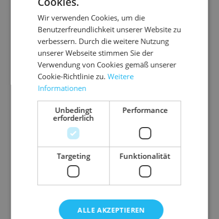
Cookies.
Wir verwenden Cookies, um die
Benutzerfreundlichkeit unserer Website zu
verbessern. Durch die weitere Nutzung
unserer Webseite stimmen Sie der
Verwendung von Cookies gemäß unserer
Cookie-Richtlinie zu.
Weitere
Informationen
08.IB
08.IB
08.IB
Unbedingt
Performance
63
63K
40
erforderlich
Th
Th
Th
er
er
er
mo
mo
mo
Targeting
Funktionalität
bo
bo
bo
mi
mi
mi
xe
t
xe
t
xe
t
D
D
D
n
n
n
ec
ec
ec
Sty
Sty
Sty
ke
ke
ke
ro
ro
ro
ALLE AKZEPTIEREN
1
1
2
3
1
1
2
3
1
2
3
4
l
l
l
6
6
8