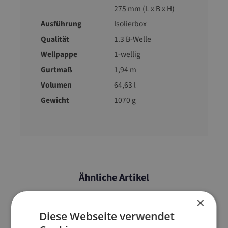
275 mm (L x B x H)
Ausführung
Isolierbox
Qualität
1.3 B-Welle
Wellpappe
1-wellig
Gurtmaß
1,94 m
Volumen
64,63 l
Gewicht
1070 g
Ähnliche Artikel
×
Diese Webseite verwendet