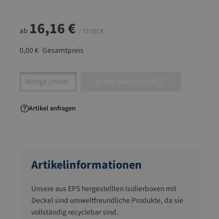
16,16 €
ab
/ STUECK
0,00 €
Gesamtpreis
Artikel Anzahl: Gib den gewünschten Wert ein
In den Warenkorb
Artikel anfragen
Artikelinformationen
Unsere aus EPS hergestellten Isolierboxen mit
Deckel sind umweltfreundliche Produkte, da sie
vollständig recyclebar sind.