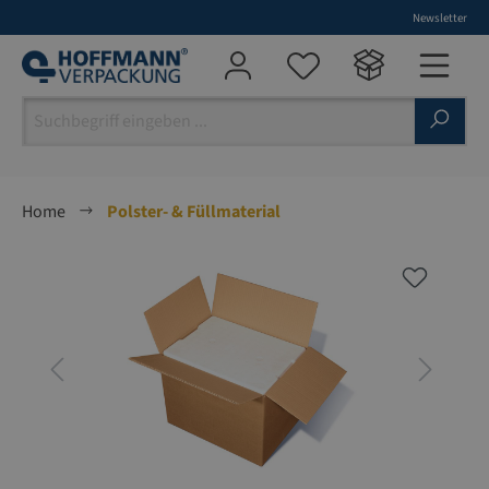
Newsletter
alt springen
Home
Polster- & Füllmaterial
Bildergalerie überspringen