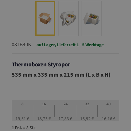
08.IB40K
auf Lager, Lieferzeit 1 - 5 Werktage
Thermoboxen Styropor
08.IB40K
535 mm x 335 mm x 215 mm (L x B x H)
8
16
24
32
40
19,51 €
18,73 €
17,83 €
16,92 €
16,16 €
1 Pal.
= 8 Stk.