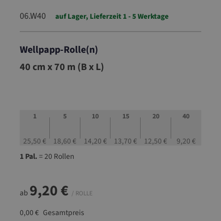
06.W40
auf Lager, Lieferzeit 1 - 5 Werktage
Wellpapp-Rolle(n)
06.W40
40 cm x 70 m (B x L)
1
5
10
15
20
40
25,50 €
18,60 €
14,20 €
13,70 €
12,50 €
9,20 €
1 Pal.
= 20 Rollen
9,20 €
ab
/ ROLLE
0,00 €
Gesamtpreis