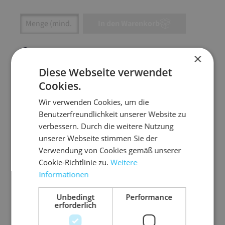
Artikel Anzahl: Gib den gewünschten Wert ein
In den Warenkorb
Artikel anfragen
×
Diese Webseite verwendet
Cookies.
Wir verwenden Cookies, um die
Artikelinformationen
Benutzerfreundlichkeit unserer Website zu
verbessern. Durch die weitere Nutzung
Robuste Wellpappe auf Rolle – die clevere
unserer Webseite stimmen Sie der
Polsterhilfe aus Recyclingpapier.
Verwendung von Cookies gemäß unserer
Cookie-Richtlinie zu.
Weitere
schützt zuverlässig Möbel, Bilderrahmen,
Informationen
Geschirr, Metallwaren, Kunststoffteile und
vieles mehr
Unbedingt
Performance
erforderlich
bietet sicheren Oberflächen- und
Polsterschutz