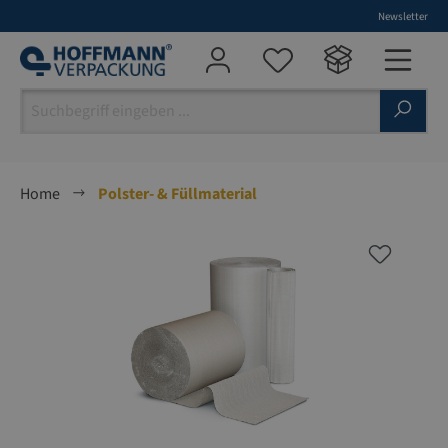
Newsletter
alt springen
Home
Polster- & Füllmaterial
Bildergalerie überspringen