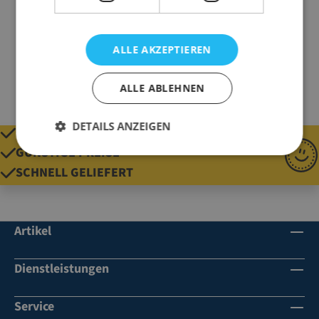
Material
PE-Monofilgewirk
Qualität
220 g/qm
ALLE AKZEPTIEREN
ALLE ABLEHNEN
DETAILS ANZEIGEN
QUALITÄT SEIT 1920
GÜNSTIGE PREISE
SCHNELL GELIEFERT
Artikel
Dienstleistungen
Service