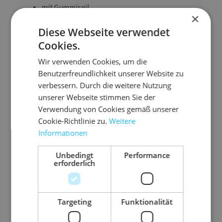
mit Gummiseil
×
luftdurchlässig
Diese Webseite verwendet
DEKRA-zertifiziert
Cookies.
PE-Monofilgewirk 220 g/qm
Wir verwenden Cookies, um die
gute Faltbarkeit (weiches Material)
Benutzerfreundlichkeit unserer Website zu
alle 40 cm geöst
verbessern. Durch die weitere Nutzung
Standardfarbe: Grün
unserer Webseite stimmen Sie der
Verwendung von Cookies gemäß unserer
Rot, Blau oder Schwarz auf
Anfrage
Cookie-Richtlinie zu.
Weitere
Informationen
Abmessung
2,3 m x 4,5 m (B x L)
Unbedingt
Performance
Anwendungsbereic
Baucontainer
erforderlich
h
Ausführung
Baucontainer
Targeting
Funktionalität
abdecken
Farbe
grün