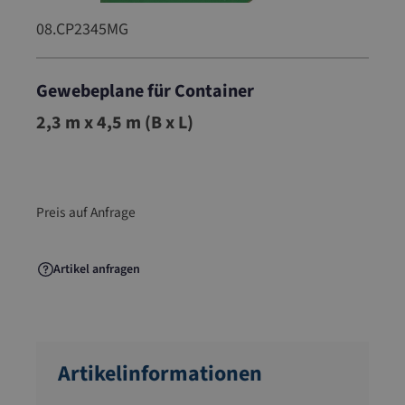
08.CP2345MG
Gewebeplane für Container
08.CP2345MG
2,3 m x 4,5 m (B x L)
Preis auf Anfrage
Artikel anfragen
Artikelinformationen