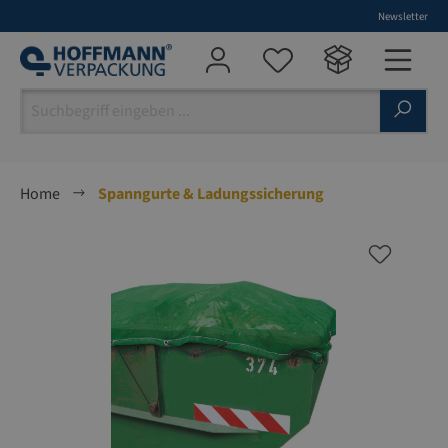
Newsletter
alt springen
Home
Spanngurte & Ladungssicherung
Bildergalerie überspringen