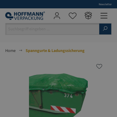
Newsletter
alt springen
Home
Spanngurte & Ladungssicherung
Bildergalerie überspringen