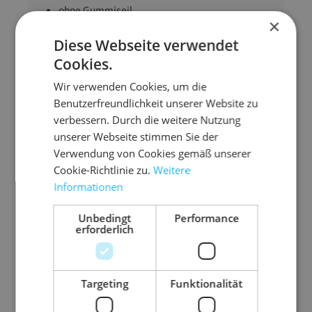
ohne Gummiseil
×
luftdurchlässig
Diese Webseite verwendet
DEKRA-zertifiziert
Cookies.
PE-Monofilgewirk 220 g/qm
Wir verwenden Cookies, um die
gute Faltbarkeit (weiches Material)
Benutzerfreundlichkeit unserer Website zu
alle 40 cm geöst
verbessern. Durch die weitere Nutzung
Standardfarbe: Grün
unserer Webseite stimmen Sie der
Verwendung von Cookies gemäß unserer
Rot, Blau oder Schwarz auf
Anfrage
Cookie-Richtlinie zu.
Weitere
Informationen
Abmessung
3,1 m x 8,0 m (B x L)
Unbedingt
Performance
Anwendungsbereic
Baucontainer
erforderlich
h
Ausführung
Baucontainer
Targeting
Funktionalität
abdecken
Farbe
grün