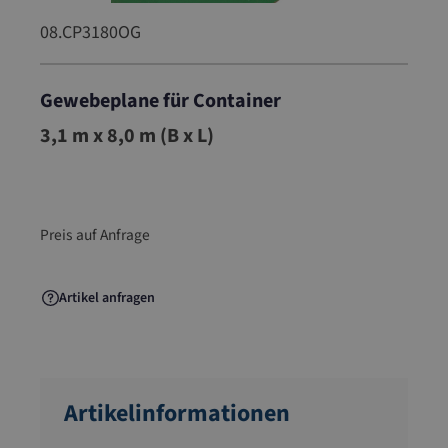
08.CP3180OG
Gewebeplane für Container
08.CP3180OG
3,1 m x 8,0 m (B x L)
Preis auf Anfrage
Artikel anfragen
Artikelinformationen