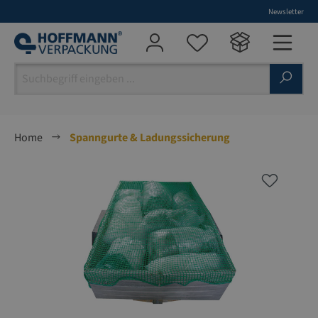
Newsletter
alt springen
Home
Spanngurte & Ladungssicherung
Bildergalerie überspringen