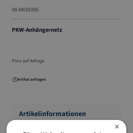
08.AN2030G
PKW-Anhängernetz
08.AN2030G
Preis auf Anfrage
Artikel anfragen
Artikelinformationen
×
DEKRA-zertifiziert