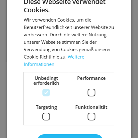
Diese Webseite verwendet
aus hochfestem PP
Cookies.
verstärkter Rand
Wir verwenden Cookies, um die
Kordelstärke grobmaschig 3 mm
Benutzerfreundlichkeit unserer Website zu
Standardfarbe: Grün
verbessern. Durch die weitere Nutzung
Schwarz oder Blau auf
unserer Webseite stimmen Sie der
Anfrage
Verwendung von Cookies gemäß unserer
Cookie-Richtlinie zu.
Weitere
Anwendungsbereic
PKW
Informationen
h
Unbedingt
Performance
Ausführung
Ladung auf PKW-
erforderlich
Anhänger sichern
Farbe
grün
Targeting
Funktionalität
Material
PP
Gurtmaß
7 m