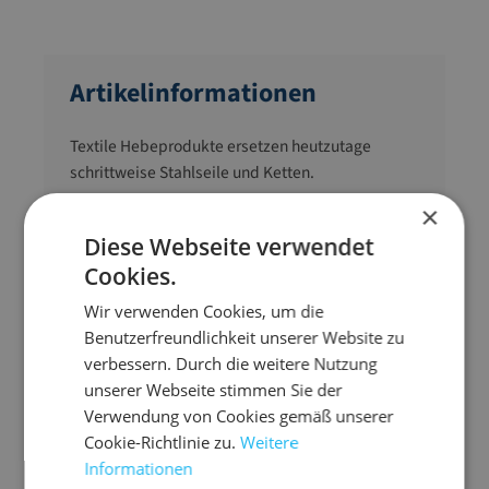
Artikelinformationen
Textile Hebeprodukte ersetzen heutzutage
schrittweise Stahlseile und Ketten.
×
zum Heben von z. B. Rohren, Coils, Profilen,
Diese Webseite verwendet
Maschinen, Booten
Cookies.
geringes Eigengewicht
hohe Tragfähigkeit
Wir verwenden Cookies, um die
Benutzerfreundlichkeit unserer Website zu
die Oberfläche des zu hebenden Produktes
verbessern. Durch die weitere Nutzung
wird geschont
unserer Webseite stimmen Sie der
deutsche Fertigung gemäß EN 1492-1
Verwendung von Cookies gemäß unserer
Sicherheitsfaktor 1:7
Cookie-Richtlinie zu.
Weitere
Informationen
Gurtband aus säure- und hitzefestem