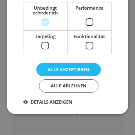
Polyester (PES)
Unbedingt
Performance
weitere Tragfähigkeiten und Längen auf
erforderlich
lieferbar
Anfrage
passende Schutzschläuche auf
Anfrage
Targeting
Funktionalität
lieferbar
Abmessung
30 mm x 5 m (B x L)
Anwendungsbereic
Heben
ALLE AKZEPTIEREN
h
Ausführung
Endlosschlingen
ALLE ABLEHNEN
Farbe
violett
DETAILS ANZEIGEN
WLL
1-fach
Gewicht
500 g