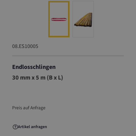
08.ES10005
Endlosschlingen
08.ES10005
30 mm x 5 m (B x L)
Preis auf Anfrage
Artikel anfragen