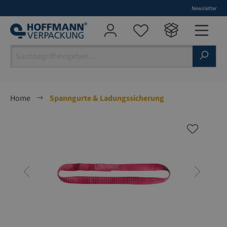
Newsletter
alt springen
Home
Spanngurte & Ladungssicherung
Bildergalerie überspringen